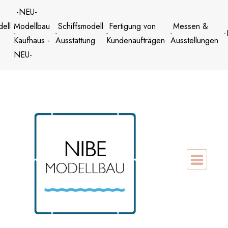
Zum
-NEU-
Inhalt
dell
Modellbau
Schiffsmodell
Fertigung von
Messen &
springen
Kaufhaus -
Ausstattung
Kundenaufträgen
Ausstellungen
NEU-