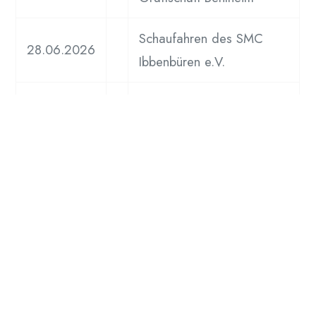
Schaufahren des SMC
28.06.2026
Ibbenbüren e.V.
Treffen der
18.07.2026
Funktionsmodelle beim
SMC Warendorf e.V.
08.08. –
Schaufahren MSK-St.Peter
09.08.2026
Schaufahren SMF Hücker
12.09.2026
Moor e.V