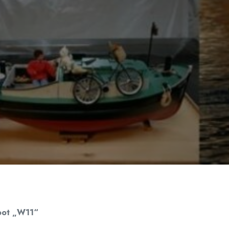
oot „W11“