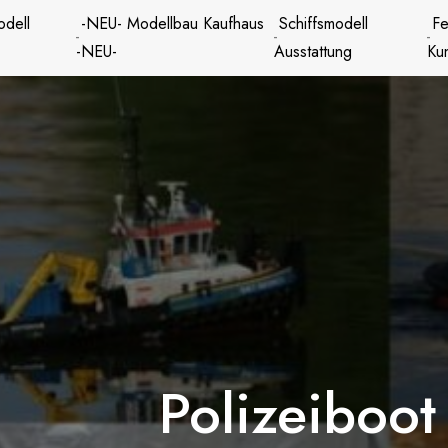
odell
-NEU- Modellbau Kaufhaus
Schiffsmodell
Fe
-NEU-
Ausstattung
Ku
Polizeiboo