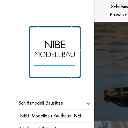
Zum
Schiffsm
Inhalt
Bausätze
springen
Schiffsmodell Bausätze
-NEU- Modellbau Kaufhaus -NEU-