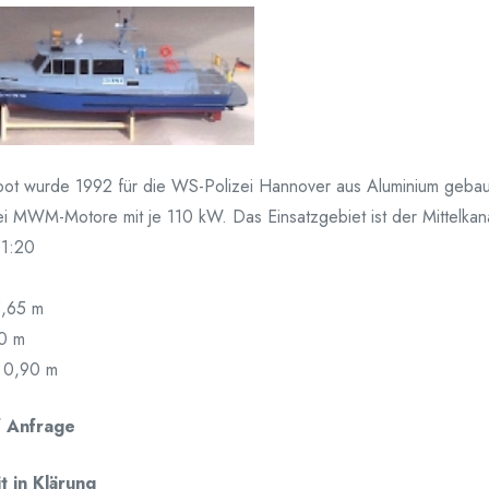
ot wurde 1992 für die WS-Polizei Hannover aus Aluminium gebaut. 
i MWM-Motore mit je 110 kW. Das Einsatzgebiet ist der Mittelkan
 1:20
5,65 m
,0 m
: 0,90 m
f Anfrage
t in Klärung