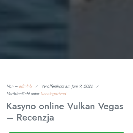
Von –
admlnlx
Veröffentlicht am
Juni 9, 2026
Veröffentlicht unter
Uncategorized
Kasyno online Vulkan Vegas
– Recenzja