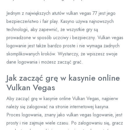
Jednym z największych atutów vulkan vegas 77 jest jego
bezpieczeństwo i fair play. Kasyno używa najnowszych
technologii, aby zapewnić, że wszystkie gry są
prowadzone w sposób uczciwy i bezpieczny. Vulkan vegas
logowanie jest także bardzo proste i nie wymaga żadnych
skomplikowanych kroków. Wystarczy, że wpiszesz swoje
dane logowania i możesz zacząć grać.
Jak zacząć grę w kasynie online
Vulkan Vegas
Aby zacząć grę w kasynie online Vulkan Vegas, najpierw
należy się zalogować na stronie internetowej kasyna.
Proces logowania, znany jako vulkan vegas logowanie, jest
prosty i nie zajmuje wiele czasu. Po zalogowaniu się, gracz