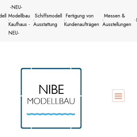
Zum
-NEU-
Inhalt
dell
Modellbau
Schiffsmodell
Fertigung von
Messen &
springen
Kaufhaus -
Ausstattung
Kundenaufträgen
Ausstellungen
NEU-