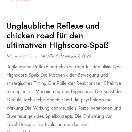
Unglaubliche Reflexe und
chicken road für den
ultimativen Highscore-Spaß
Von –
admlnlx
Veröffentlicht am
Juli 7, 2026
Unglaubliche Reflexe und chicken road für den ultimativen
Highscore-Spaß Die Mechanik der Bewegung und
strategisches Timing Die Rolle der Reaktionszeit Effektive
Strategien zur Maximierung des Highscores Die Kunst der
Geduld Technische Aspekte und die psychologische
Wirkung Die Wirkung der visuellen Reize Variationen und
Erweiterungen des Spielkonzepts Die Einführung von
Level-Designs Die Evolution der digitalen