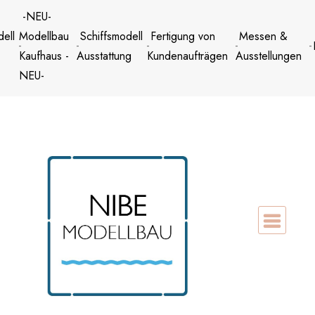
Zum
-NEU-
Inhalt
dell
Modellbau
Schiffsmodell
Fertigung von
Messen &
springen
Kaufhaus -
Ausstattung
Kundenaufträgen
Ausstellungen
NEU-