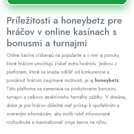
Príležitosti a honeybetz pre
hráčov v online kasínach s
bonusmi a turnajmi
Online kasína získavajú na popularite a s nimi aj ponuky,
ktoré hráčom umožňujú získať extra hodnotu. Jednou z
platforiem, ktoré sa snažia odlíšiť od konkurencie a
ponúknuť hráčom zaujímavé možnosti, je aj
honeybetz
.
Táto platforma sa zameriava na poskytovanie bonusov,
turnajov a celkovo atraktívneho herného zážitku. V dnešnej
dobe je pre hráčov dôležité mať prístup k spoľahlivým a
overeným informáciám, aby mohli robiť informované
rozhodnutia a maximalizovať svoje šance na výhru.