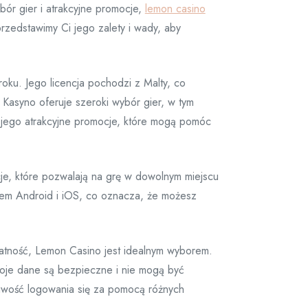
ybór gier i atrakcyjne promocje,
lemon casino
rzedstawimy Ci jego zalety i wady, aby
oku. Jego licencja pochodzi z Malty, co
Kasyno oferuje szeroki wybór gier, w tym
to jego atrakcyjne promocje, które mogą pomóc
je, które pozwalają na grę w dowolnym miejscu
mem Android i iOS, co oznacza, że możesz
ywatność, Lemon Casino jest idealnym wyborem.
oje dane są bezpieczne i nie mogą być
liwość logowania się za pomocą różnych