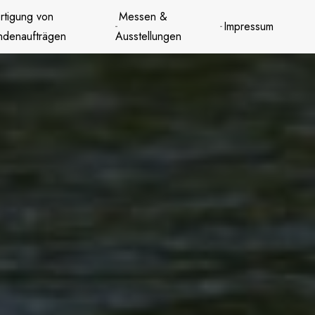
rtigung von
Messen &
Impressum
ndenaufträgen
Ausstellungen