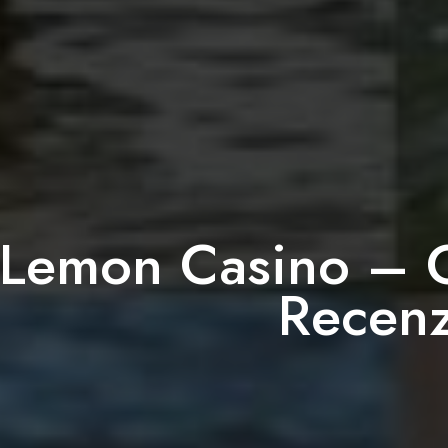
Lemon Casino – O
Recenz