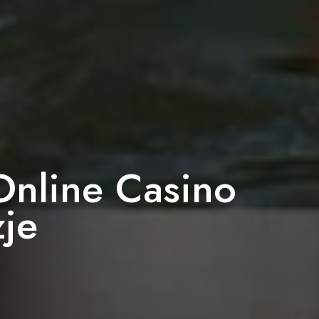
nline Casino
je