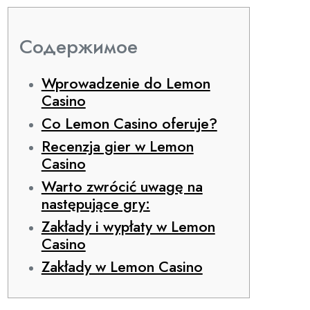
Содержимое
Wprowadzenie do Lemon
Casino
Co Lemon Casino oferuje?
Recenzja gier w Lemon
Casino
Warto zwrócić uwagę na
następujące gry:
Zakłady i wypłaty w Lemon
Casino
Zakłady w Lemon Casino