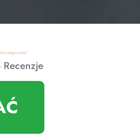
Uncategorized
 Recenzje
AĆ