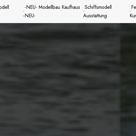
odell
-NEU- Modellbau Kaufhaus
Schiffsmodell
Fe
-NEU-
Ausstattung
Ku