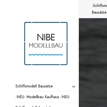
Zum
Schiffsm
Inhalt
Bausätze
springen
Schiffsmodell Bausätze
-NEU- Modellbau Kaufhaus -NEU-