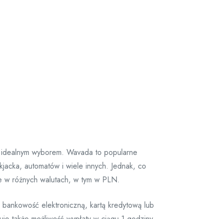
est idealnym wyborem. Wavada to popularne
ckjacka, automatów i wiele innych. Jednak, co
e w różnych walutach, w tym w PLN.
bankowość elektroniczną, kartą kredytową lub
je także możliwość wypłaty w ciągu 1 godziny,