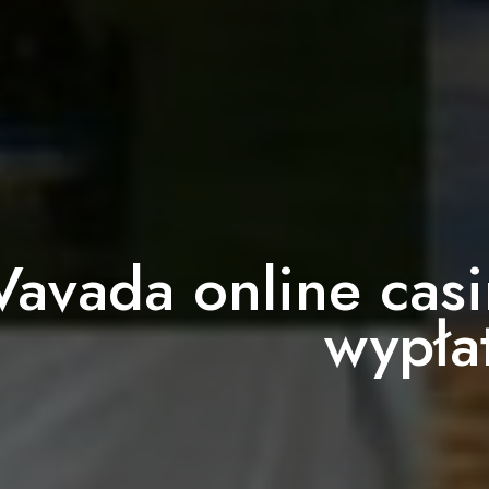
Vavada online cas
wypła