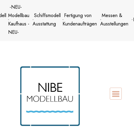
Zum
-NEU-
Inhalt
dell
Modellbau
Schiffsmodell
Fertigung von
Messen &
springen
Kaufhaus -
Ausstattung
Kundenaufträgen
Ausstellungen
NEU-