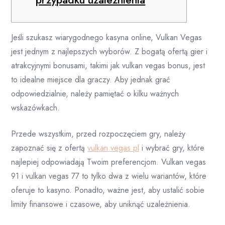
Jeśli szukasz wiarygodnego kasyna online, Vulkan Vegas
jest jednym z najlepszych wyborów. Z bogatą ofertą gier i
atrakcyjnymi bonusami, takimi jak vulkan vegas bonus, jest
to idealne miejsce dla graczy. Aby jednak grać
odpowiedzialnie, należy pamiętać o kilku ważnych
wskazówkach.
Przede wszystkim, przed rozpoczęciem gry, należy
zapoznać się z ofertą
vulkan vegas pl
i wybrać gry, które
najlepiej odpowiadają Twoim preferencjom. Vulkan vegas
91 i vulkan vegas 77 to tylko dwa z wielu wariantów, które
oferuje to kasyno. Ponadto, ważne jest, aby ustalić sobie
limity finansowe i czasowe, aby uniknąć uzależnienia.