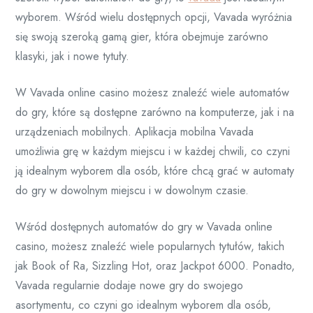
wyborem. Wśród wielu dostępnych opcji, Vavada wyróżnia
się swoją szeroką gamą gier, która obejmuje zarówno
klasyki, jak i nowe tytuły.
W Vavada online casino możesz znaleźć wiele automatów
do gry, które są dostępne zarówno na komputerze, jak i na
urządzeniach mobilnych. Aplikacja mobilna Vavada
umożliwia grę w każdym miejscu i w każdej chwili, co czyni
ją idealnym wyborem dla osób, które chcą grać w automaty
do gry w dowolnym miejscu i w dowolnym czasie.
Wśród dostępnych automatów do gry w Vavada online
casino, możesz znaleźć wiele popularnych tytułów, takich
jak Book of Ra, Sizzling Hot, oraz Jackpot 6000. Ponadto,
Vavada regularnie dodaje nowe gry do swojego
asortymentu, co czyni go idealnym wyborem dla osób,