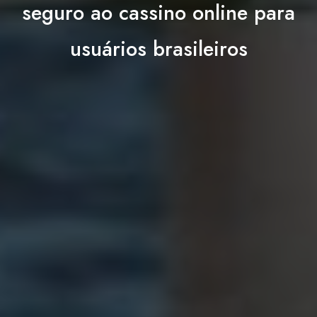
seguro ao cassino online para
usuários brasileiros