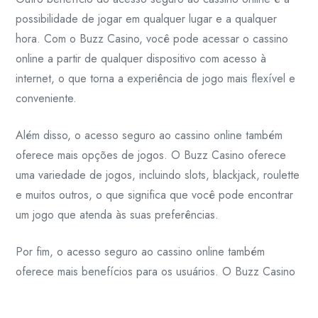
possibilidade de jogar em qualquer lugar e a qualquer
hora. Com o Buzz Casino, você pode acessar o cassino
online a partir de qualquer dispositivo com acesso à
internet, o que torna a experiência de jogo mais flexível e
conveniente.
Além disso, o acesso seguro ao cassino online também
oferece mais opções de jogos. O Buzz Casino oferece
uma variedade de jogos, incluindo slots, blackjack, roulette
e muitos outros, o que significa que você pode encontrar
um jogo que atenda às suas preferências.
Por fim, o acesso seguro ao cassino online também
oferece mais benefícios para os usuários. O Buzz Casino
oferece bônus para novos usuários, o que pode ajudar a
aumentar as chances de ganhar. Além disso, o cassino