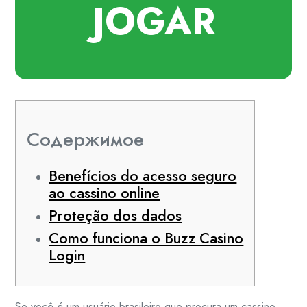
JOGAR
Содержимое
Benefícios do acesso seguro
ao cassino online
Proteção dos dados
Como funciona o Buzz Casino
Login
Se você é um usuário brasileiro que procura um cassino