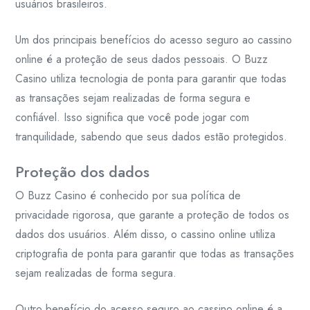
usuários brasileiros.
Um dos principais benefícios do acesso seguro ao cassino
online é a proteção de seus dados pessoais. O Buzz
Casino utiliza tecnologia de ponta para garantir que todas
as transações sejam realizadas de forma segura e
confiável. Isso significa que você pode jogar com
tranquilidade, sabendo que seus dados estão protegidos.
Proteção dos dados
O Buzz Casino é conhecido por sua política de
privacidade rigorosa, que garante a proteção de todos os
dados dos usuários. Além disso, o cassino online utiliza
criptografia de ponta para garantir que todas as transações
sejam realizadas de forma segura.
Outro benefício do acesso seguro ao cassino online é a