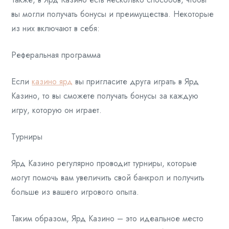
вы могли получать бонусы и преимущества. Некоторые
из них включают в себя:
Реферальная программа
Если
казино ярд
вы пригласите друга играть в Ярд
Казино, то вы сможете получать бонусы за каждую
игру, которую он играет.
Турниры
Ярд Казино регулярно проводит турниры, которые
могут помочь вам увеличить свой банкрол и получить
больше из вашего игрового опыта.
Таким образом, Ярд Казино – это идеальное место