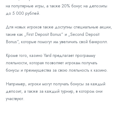
на популярные игры, а также 20% бонус на депозиты
до 5 000 рублей.
Для новых игроков также доступны специальные акции,
такие как „First Deposit Bonus“ и „Second Deposit
Bonus“, которые помогут им увеличить свой банкролл.
Кроме того, казино Yard предлагает программу
лояльности, которая позволяет игрокам получать
бонусы и преимущества за свою лояльность к казино.
Например, игроки могут получать бонусы за каждый
депозит, а также за каждый турнир, в котором они
участвуют.
Кроме того, казино Yard предлагает спецпромо,