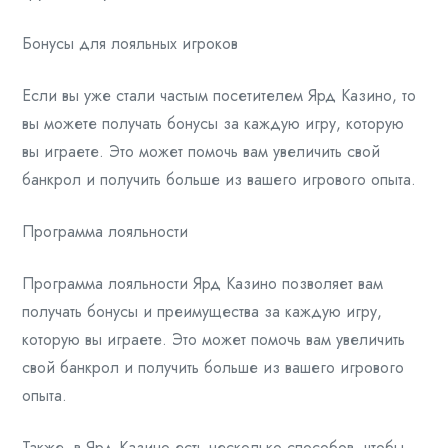
Бонусы для лояльных игроков
Если вы уже стали частым посетителем Ярд Казино, то
вы можете получать бонусы за каждую игру, которую
вы играете. Это может помочь вам увеличить свой
банкрол и получить больше из вашего игрового опыта.
Программа лояльности
Программа лояльности Ярд Казино позволяет вам
получать бонусы и преимущества за каждую игру,
которую вы играете. Это может помочь вам увеличить
свой банкрол и получить больше из вашего игрового
опыта.
Также, в Ярд Казино есть несколько способов, чтобы