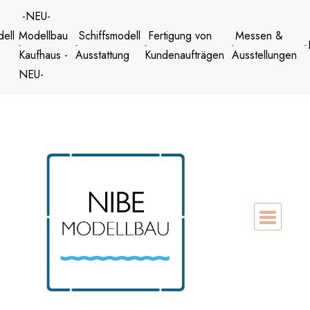
Zum
-NEU-
Inhalt
dell
Modellbau
Schiffsmodell
Fertigung von
Messen &
springen
Kaufhaus -
Ausstattung
Kundenaufträgen
Ausstellungen
NEU-