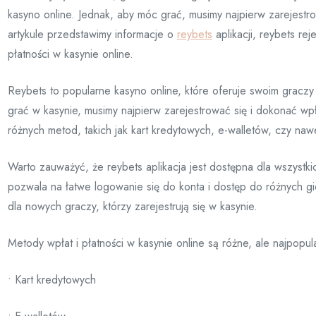
kasyno online. Jednak, aby móc grać, musimy najpierw zarejestr
artykule przedstawimy informacje o
reybets
aplikacji, reybets rej
płatności w kasynie online.
Reybets to popularne kasyno online, które oferuje swoim graczy
grać w kasynie, musimy najpierw zarejestrować się i dokonać 
różnych metod, takich jak kart kredytowych, e-walletów, czy na
Warto zauważyć, że reybets aplikacja jest dostępna dla wszystkic
pozwala na łatwe logowanie się do konta i dostęp do różnych g
dla nowych graczy, którzy zarejestrują się w kasynie.
Metody wpłat i płatności w kasynie online są różne, ale najpopula
• Kart kredytowych