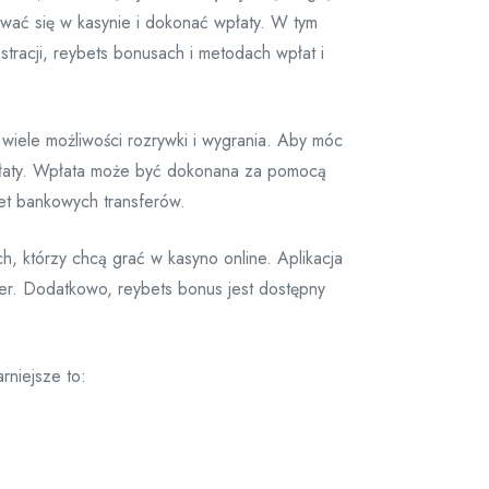
ować się w kasynie i dokonać wpłaty. W tym
estracji, reybets bonusach i metodach wpłat i
 wiele możliwości rozrywki i wygrania. Aby móc
wpłaty. Wpłata może być dokonana za pomocą
wet bankowych transferów.
h, którzy chcą grać w kasyno online. Aplikacja
ier. Dodatkowo, reybets bonus jest dostępny
rniejsze to: