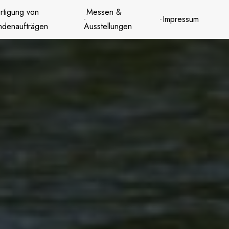
rtigung von
Messen &
Impressum
ndenaufträgen
Ausstellungen