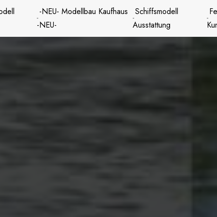
odell
-NEU- Modellbau Kaufhaus
Schiffsmodell
Fe
-NEU-
Ausstattung
Ku