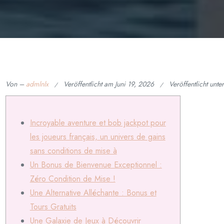
Von –
admlnlx
Veröffentlicht am
Juni 19, 2026
Veröffentlicht unte
Incroyable aventure et bob jackpot pour
les joueurs français, un univers de gains
sans conditions de mise à
Un Bonus de Bienvenue Exceptionnel :
Zéro Condition de Mise !
Une Alternative Alléchante : Bonus et
Tours Gratuits
Une Galaxie de Jeux à Découvrir