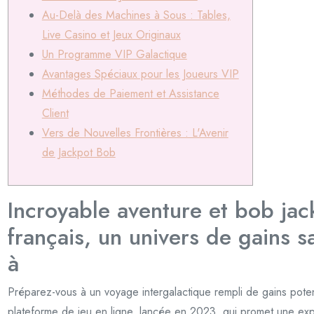
Au-Delà des Machines à Sous : Tables,
Live Casino et Jeux Originaux
Un Programme VIP Galactique
Avantages Spéciaux pour les Joueurs VIP
Méthodes de Paiement et Assistance
Client
Vers de Nouvelles Frontières : L'Avenir
de Jackpot Bob
Incroyable aventure et bob jac
français, un univers de gains 
à
Préparez-vous à un voyage intergalactique rempli de gains poten
plateforme de jeu en ligne, lancée en 2023, qui promet une expé