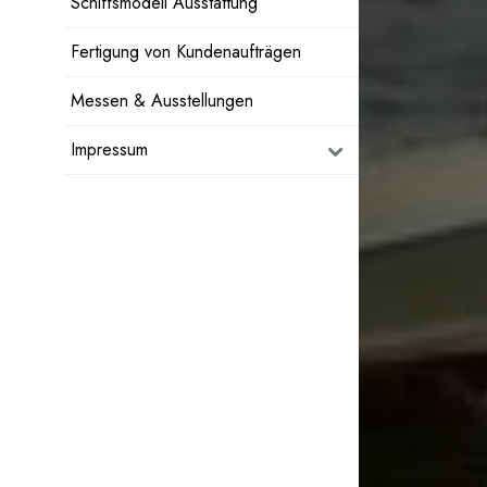
Schiffsmodell Ausstattung
Fertigung von Kundenaufträgen
Messen & Ausstellungen
Impressum