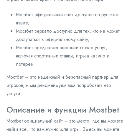
Мостбет официальный сайт доступен на русском
языке;
Мостбет зеркало доступно для тех, кто не может
доступаться к официальному сайту;
Мостбет предлагает широкий спектр услуг,
включая спортивные ставки, игры в казино и
лотереи.
Мостбет – это надежный и безопасный партнер для
игроков, и мы рекомендуем вам попробовать его
услуги.
Описание и функции Mostbet
Mostbet официальный сайт – это место, где вы можете
найти все, что вам нужно для игры. Здесь вы можете