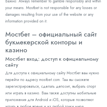
Важно: Always remember to gamble responsibly and within
your means. Mostbet is not responsible for any losses or
damages resulting from your use of the website or any
information provided on it.
Мостбет – официальный сайт
букмекерской конторы и
казино
Мостбет вход: доступ к официальному
сайту
Для доступа к официальному сайту Мостбет вам нужно
перейти по адресу mostbet.com. Там вы сможете
зарегистрироваться, сделать депозит, выбрать спорт
или играть в казино. Вам также доступны мобильные
приложения для Android и iOS, которые позволяют
играть в любое время и из любой точки мира.