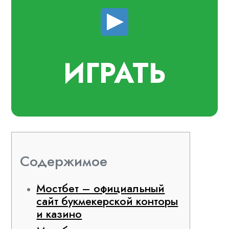
ИГРАТЬ
Содержимое
Мостбет – официальный
сайт букмекерской конторы
и казино