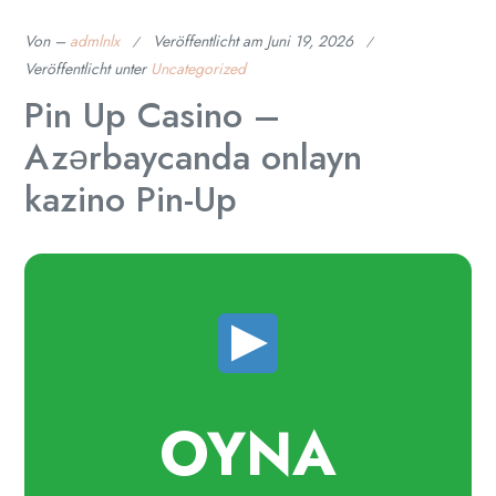
Von –
admlnlx
Veröffentlicht am
Juni 19, 2026
Veröffentlicht unter
Uncategorized
Pin Up Casino –
Azərbaycanda onlayn
kazino Pin-Up
OYNA