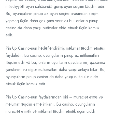
məsuliyyətli oyun sahəsində geniş oyun seçimi təqdim edir.
Bu, oyunçuların pinup az oyun seçimi arasından seçim
yapmaq üçün daha çox şans verir və bu, onların pinup
casino-da daha yaxşı nəticələr elde etmək üçün kömək
edir.
Pin Up Casino-nun hədəfləndirilmiş məlumat təqdim etməsi
faydalıdır. Bu casino, oyunçuların pinup az məlumatları
təqdim edir və bu, onların oyunların qaydalarını, qazanma
şanslarını və digər məlumatları daha yaxşı anlaya bilər. Bu,
oyunçuların pinup casino-da daha yaxşı nəticələr elde
etmək üçün kömək edir.
Pin Up Casino-nun faydalarından biri – müraciət etmə və
məlumat təqdim etmə imkanı. Bu casino, oyunçuların
müraciət etmək və məlumat təqdim etmək üçün ciddi