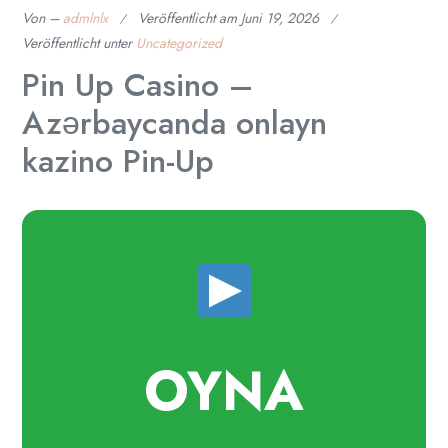
Von –
admlnlx
Veröffentlicht am
Juni 19, 2026
Veröffentlicht unter
Uncategorized
Pin Up Casino –
Azərbaycanda onlayn
kazino Pin-Up
OYNA