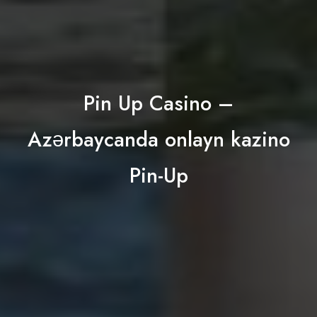
Pin Up Casino –
Azərbaycanda onlayn kazino
Pin-Up