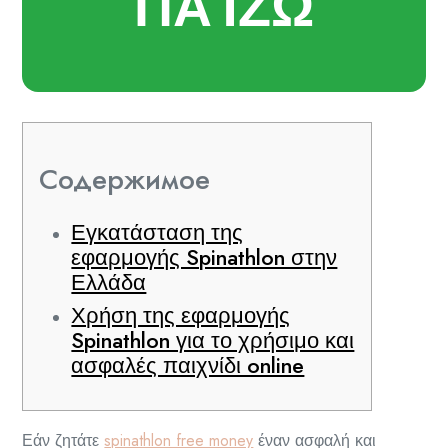
ΠΑΊΖΩ
Содержимое
Εγκατάσταση της
εφαρμογής Spinathlon στην
Ελλάδα
Χρήση της εφαρμογής
Spinathlon για το χρήσιμο και
ασφαλές παιχνίδι online
Εάν ζητάτε
spinathlon free money
έναν ασφαλή και