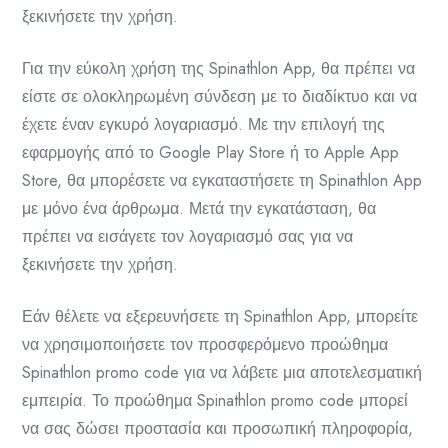
ξεκινήσετε την χρήση.
Για την εύκολη χρήση της Spinathlon App, θα πρέπει να
είστε σε ολοκληρωμένη σύνδεση με το διαδίκτυο και να
έχετε έναν εγκυρό λογαριασμό. Με την επιλογή της
εφαρμογής από το Google Play Store ή το Apple App
Store, θα μπορέσετε να εγκαταστήσετε τη Spinathlon App
με μόνο ένα άρθρωμα. Μετά την εγκατάσταση, θα
πρέπει να εισάγετε τον λογαριασμό σας για να
ξεκινήσετε την χρήση.
Εάν θέλετε να εξερευνήσετε τη Spinathlon App, μπορείτε
να χρησιμοποιήσετε τον προσφερόμενο προώθημα
Spinathlon promo code για να λάβετε μια αποτελεσματική
εμπειρία. Το προώθημα Spinathlon promo code μπορεί
να σας δώσει προστασία και προσωπική πληροφορία,