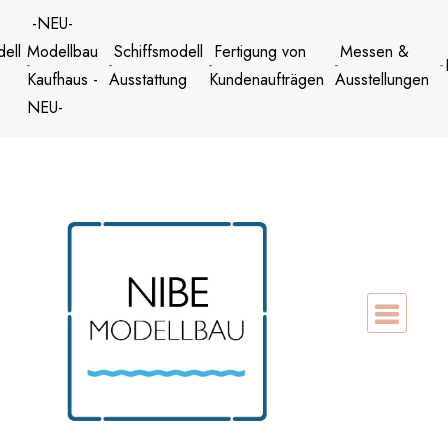
Zum
-NEU-
Inhalt
dell
Modellbau
Schiffsmodell
Fertigung von
Messen &
springen
Kaufhaus -
Ausstattung
Kundenaufträgen
Ausstellungen
NEU-