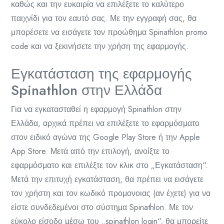
καθώς και την ευκαιρία να επιλέξετε το καλύτερο
παιχνίδι για τον εαυτό σας. Με την εγγραφή σας, θα
μπορέσετε να εισάγετε τον προώθημα Spinathlon promo
code και να ξεκινήσετε την χρήση της εφαρμογής.
Εγκατάσταση της εφαρμογής
Spinathlon στην Ελλάδα
Για να εγκατασταθεί η εφαρμογή Spinathlon στην
Ελλάδα, αρχικά πρέπει να επιλέξετε το εφαρμόσματο
στον ειδικό αγώνα της Google Play Store ή την Apple
App Store. Μετά από την επιλογή, ανοίξτε το
εφαρμόσματο και επιλέξτε τον κλικ στο „Εγκατάσταση“.
Μετά την επιτυχή εγκατάσταση, θα πρέπει να εισάγετε
τον χρήστη και τον κωδικό προμονοιας (αν έχετε) για να
είστε συνδεδεμένοι στο σύστημα Spinathlon. Με τον
εύκολο είσοδο μέσω του „spinathlon login“, θα μπορείτε