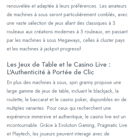
renouvelée et adaptée à leurs préférences. Les amateurs
de machines à sous seront particulièrement comblés, avec
une vaste sélection de jeux allant des classiques à 3
rouleaux aux créations modernes à 5 rouleaux, en passant
par les machines à sous Megaways, celles à cluster pays
et les machines à jackpot progressif.
Les Jeux de Table et le Casino Live :
L'Authenticité à Portée de Clic
En plus des machines à sous, spin granny propose une
large gamme de jeux de table, incluant le blackjack, la
roulette, le baccarat et le casino poker, disponibles en de
multiples variantes. Pour ceux qui recherchent une
expérience immersive et authentique, le casino live est un
incontournable. Grâce à Evolution Gaming, Pragmatic Live
et Playtech, les joueurs peuvent interagir avec de