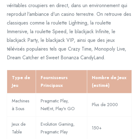
véritables croupiers en direct, dans un environnement qui
reproduit l'ambiance d'un casino terrestre. On retrouve des
classiques comme la roulette Lightning, la roulette
Immersive, la roulette Speed, le blackjack Infinite, le
blackjack Party, le blackjack VIP, ainsi que des jeux
télévisés populaires tels que Crazy Time, Monopoly Live,
Dream Catcher et Sweet Bonanza CandyLand.
Type de
Fournisseurs
Nombre de Jeux
Jeu
Principaux
(estimé)
Machines
Pragmatic Play,
Plus de 2000
à Sous
NetEnt, Play'n GO
Jeux de
Evolution Gaming,
150+
Table
Pragmatic Play