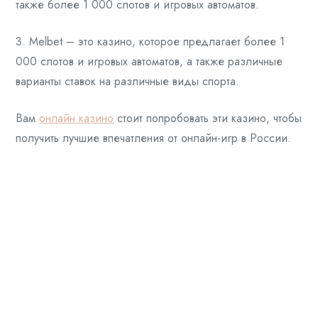
также более 1 000 слотов и игровых автоматов.
3. Melbet – это казино, которое предлагает более 1
000 слотов и игровых автоматов, а также различные
варианты ставок на различные виды спорта.
Вам
онлайн казино
стоит попробовать эти казино, чтобы
получить лучшие впечатления от онлайн-игр в России.
Как выбрать лучшее онлайн-
казино для себя
Следующий шаг – это изучение списка игр, которые
предлагает казино. Вам стоит выбрать казино, которое
предлагает игры, которые вам интересны, и которые
имеют высокий уровень качества. Вы также можете
проверить, какие игры есть в топ казино, чтобы