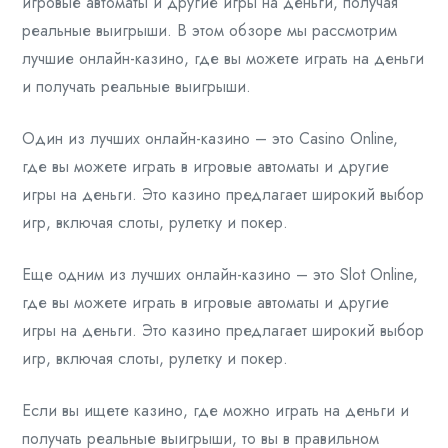
игровые автоматы и другие игры на деньги, получая
реальные выигрыши. В этом обзоре мы рассмотрим
лучшие онлайн-казино, где вы можете играть на деньги
и получать реальные выигрыши.
Один из лучших онлайн-казино – это Casino Online,
где вы можете играть в игровые автоматы и другие
игры на деньги. Это казино предлагает широкий выбор
игр, включая слоты, рулетку и покер.
Еще одним из лучших онлайн-казино – это Slot Online,
где вы можете играть в игровые автоматы и другие
игры на деньги. Это казино предлагает широкий выбор
игр, включая слоты, рулетку и покер.
Если вы ищете казино, где можно играть на деньги и
получать реальные выигрыши, то вы в правильном