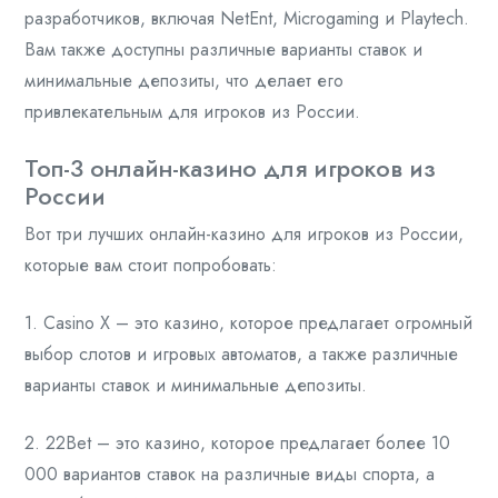
разработчиков, включая NetEnt, Microgaming и Playtech.
Вам также доступны различные варианты ставок и
минимальные депозиты, что делает его
привлекательным для игроков из России.
Топ-3 онлайн-казино для игроков из
России
Вот три лучших онлайн-казино для игроков из России,
которые вам стоит попробовать:
1. Casino X – это казино, которое предлагает огромный
выбор слотов и игровых автоматов, а также различные
варианты ставок и минимальные депозиты.
2. 22Bet – это казино, которое предлагает более 10
000 вариантов ставок на различные виды спорта, а