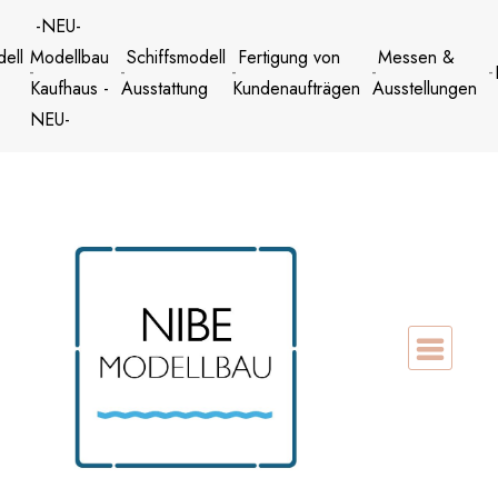
Zum
-NEU-
Inhalt
dell
Modellbau
Schiffsmodell
Fertigung von
Messen &
springen
Kaufhaus -
Ausstattung
Kundenaufträgen
Ausstellungen
NEU-