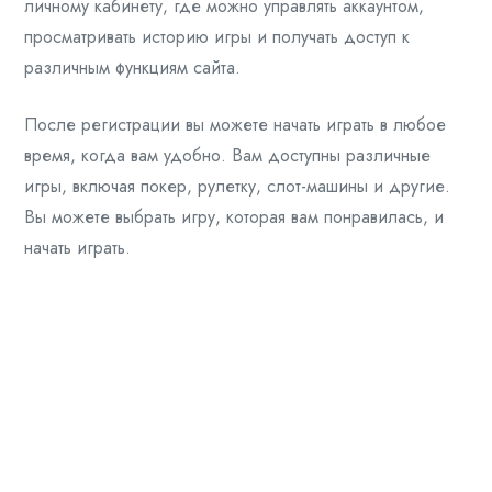
личному кабинету, где можно управлять аккаунтом,
просматривать историю игры и получать доступ к
различным функциям сайта.
После регистрации вы можете начать играть в любое
время, когда вам удобно. Вам доступны различные
игры, включая покер, рулетку, слот-машины и другие.
Вы можете выбрать игру, которая вам понравилась, и
начать играть.
Вам также доступны различные бонусы и акции,
которые помогут вам начать играть и улучшить свои
шансы на выигрыш. Вам нужно только
зарегистрироваться и начать играть, чтобы начать
получать бонусы и акции.
Также, вам доступен раздел „Помощь“, где вы можете