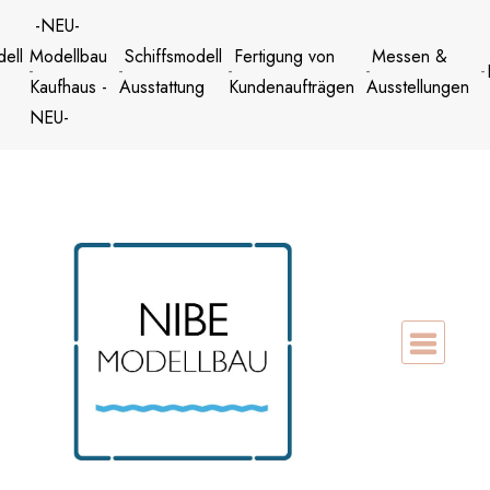
Zum
-NEU-
Inhalt
dell
Modellbau
Schiffsmodell
Fertigung von
Messen &
springen
Kaufhaus -
Ausstattung
Kundenaufträgen
Ausstellungen
NEU-