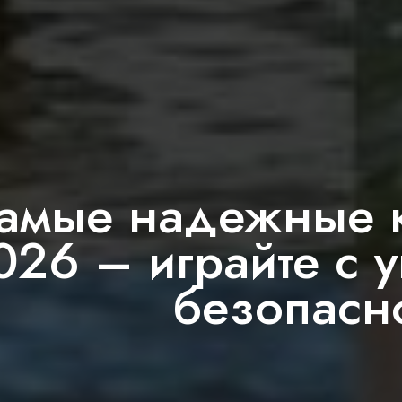
амые надежные 
026 – играйте с 
безопасн