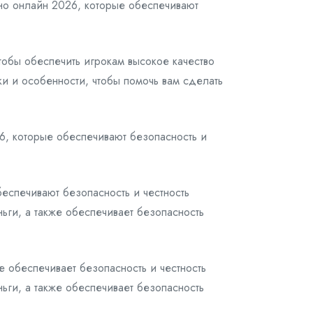
ино онлайн 2026, которые обеспечивают
тобы обеспечить игрокам высокое качество
и и особенности, чтобы помочь вам сделать
6, которые обеспечивают безопасность и
беспечивают безопасность и честность
ьги, а также обеспечивает безопасность
е обеспечивает безопасность и честность
ьги, а также обеспечивает безопасность