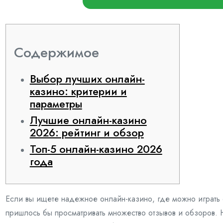
Содержимое
Выбор лучших онлайн-
казино: критерии и
параметры
Лучшие онлайн-казино
2026: рейтинг и обзор
Топ-5 онлайн-казино 2026
года
Если вы ищете надежное онлайн-казино, где можно играть 
пришлось бы просматривать множество отзывов и обзоров. Но