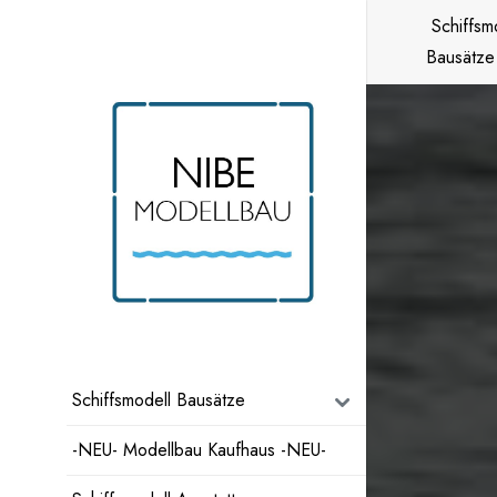
Zum
Schiffsm
Inhalt
Bausätze
springen
Schiffsmodell Bausätze
-NEU- Modellbau Kaufhaus -NEU-