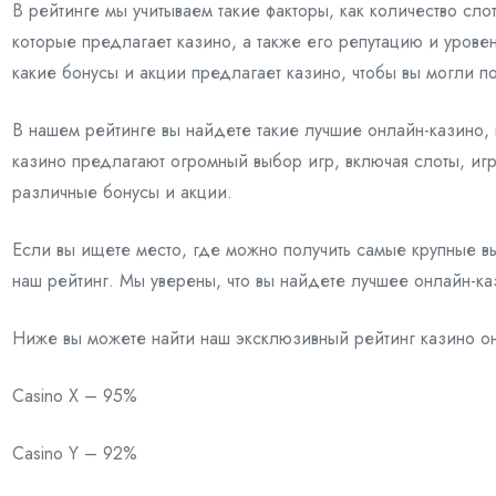
В рейтинге мы учитываем такие факторы, как количество слот
которые предлагает казино, а также его репутацию и урове
какие бонусы и акции предлагает казино, чтобы вы могли п
В нашем рейтинге вы найдете такие лучшие онлайн-казино, ка
казино предлагают огромный выбор игр, включая слоты, игр
различные бонусы и акции.
Если вы ищете место, где можно получить самые крупные в
наш рейтинг. Мы уверены, что вы найдете лучшее онлайн-ка
Ниже вы можете найти наш эксклюзивный рейтинг казино о
Casino X – 95%
Casino Y – 92%