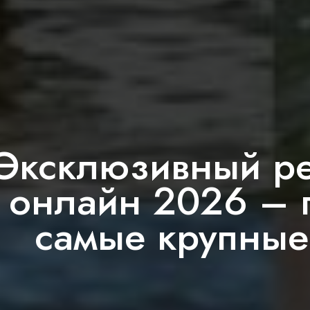
Эксклюзивный ре
онлайн 2026 – г
самые крупны