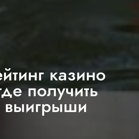
йтинг казино
де получить
е выигрыши