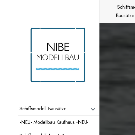
Zum
Schiffsm
Inhalt
Bausätze
springen
Schiffsmodell Bausätze
-NEU- Modellbau Kaufhaus -NEU-