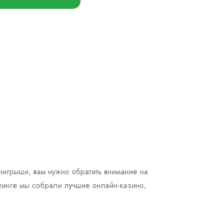
ыигрыши, вам нужно обратить внимание на
тинге мы собрали лучшие онлайн-казино,