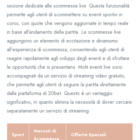
sezione dedicata alle scommesse live. Questa funzionalità
permette agli utenti di scommettere su eventi sportivi in
corso, con quote che vengono aggiornate in tempo reale
in base all'andamento della partita. Le scommesse live
aggiungono un elemento di eccitazione e dinamismo
all'esperienza di scommessa, consentendo agli utenti di
reagire rapidamente agli sviluppi degli eventi e di sfruttare
le opportunità che si presentano. Molti eventi live sono
accompagnati da un servizio di streaming video gratuito,
che permette agli utenti di seguire la partita direttamente
dalla piattaforma di 20bet. Questo è un vantaggio
significativo, in quanto elimina la necessità di dover cercare
separatamente un servizio di streaming.
Mercati di
Sport
Offerte Speciali
Scommessa