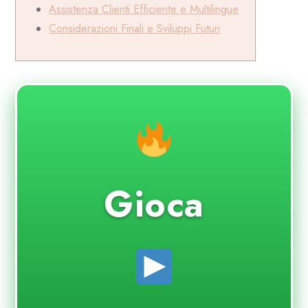
Assistenza Clienti Efficiente e Multilingue
Considerazioni Finali e Sviluppi Futuri
Gioca