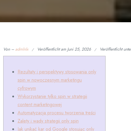
Von –
admlnlx
Veröffentlicht am
Juni 25, 2026
Veröffentlicht unt
Rezultaty i perspektywy stosowania only
spin w nowoczesnym marketingu
cyfrowym
Wykorzystanie tylko spin w strategii
content marketingowej
Automatyzacja procesu tworzenia treści
Zalety i wady strategii only spin
Jak unikać kar od Google stosując only