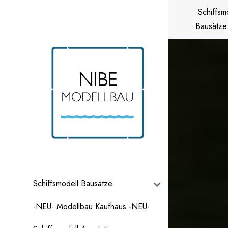
Zum
Schiffsm
Inhalt
Bausätze
springen
Schiffsmodell Bausätze
-NEU- Modellbau Kaufhaus -NEU-