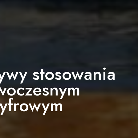
tywy stosowania
owoczesnym
cyfrowym