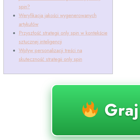
spin?
Weryfikacja jakości wygenerowanych
artykułów
Przyszłość strategii only spin w kontekście
sztucznej inteligencji
Wpływ personalizacji treści na
skuteczność strategii only spin
Gra