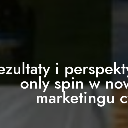
ezultaty i perspek
only spin w n
marketingu 