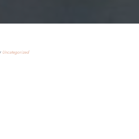
er
Uncategorized