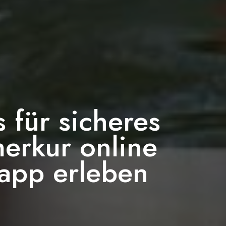
s für sicheres
merkur online
 app erleben