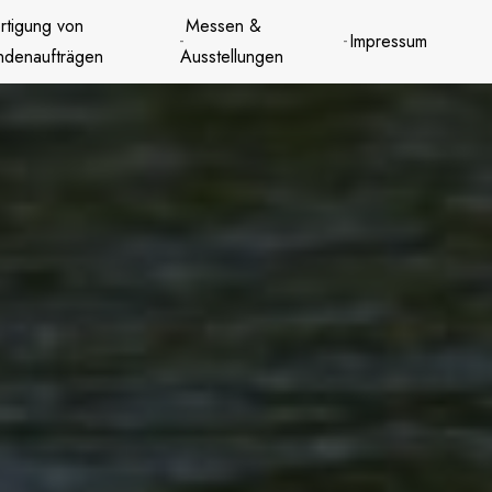
rtigung von
Messen &
Impressum
ndenaufträgen
Ausstellungen