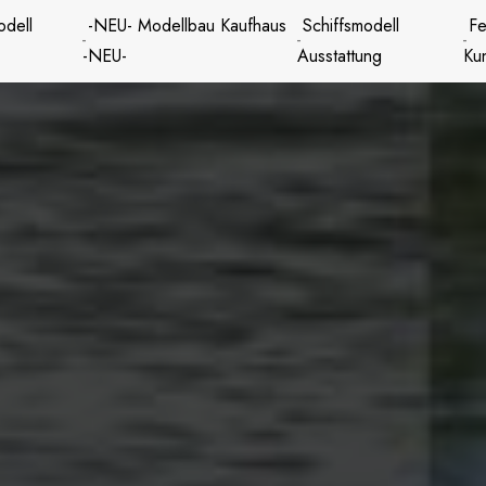
odell
-NEU- Modellbau Kaufhaus
Schiffsmodell
Fe
-NEU-
Ausstattung
Ku