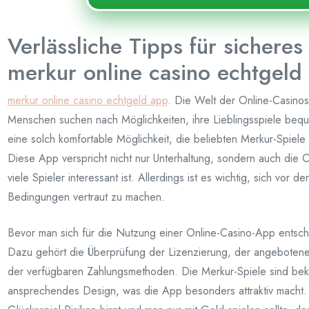
Verlässliche Tipps für sicheres
merkur online casino echtgeld
merkur online casino echtgeld app
. Die Welt der Online-Casinos
Menschen suchen nach Möglichkeiten, ihre Lieblingsspiele be
eine solch komfortable Möglichkeit, die beliebten Merkur-Spiel
Diese App verspricht nicht nur Unterhaltung, sondern auch die 
viele Spieler interessant ist. Allerdings ist es wichtig, sich vor
Bedingungen vertraut zu machen.
Bevor man sich für die Nutzung einer Online-Casino-App entsche
Dazu gehört die Überprüfung der Lizenzierung, der angeboten
der verfügbaren Zahlungsmethoden. Die Merkur-Spiele sind bekan
ansprechendes Design, was die App besonders attraktiv macht. 