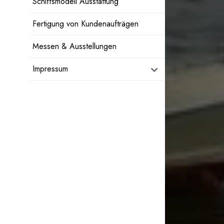
Schiffsmodell Ausstattung
Fertigung von Kundenaufträgen
Messen & Ausstellungen
Impressum