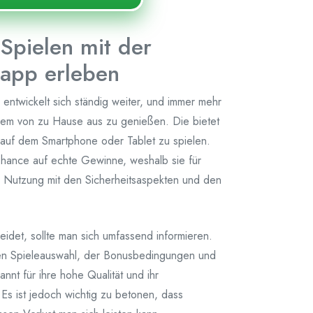
 Spielen mit der
 app erleben
 entwickelt sich ständig weiter, und immer mehr
quem von zu Hause aus zu genießen. Die
bietet
e auf dem Smartphone oder Tablet zu spielen.
Chance auf echte Gewinne, weshalb sie für
 der Nutzung mit den Sicherheitsaspekten und den
idet, sollte man sich umfassend informieren.
en Spieleauswahl, der Bonusbedingungen und
nt für ihre hohe Qualität und ihr
Es ist jedoch wichtig zu betonen, dass