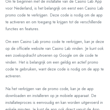
Om te beginnen met de installatie van de Casino Lab App
voor Nederland, is het belangrijk om eerst een Casino Lab
promo code te verkrijgen. Deze code is nodig om de app
te activeren en om toegang te krijgen tot de verschillende
functies en features.
Om een Casino Lab promo code te verkrijgen, kan je deze
op de officiële website van Casino Lab vinden. Je kunt ook
een zoekopdracht uitvoeren op Google om de code te
vinden. Het is belangrijk om een geldig en actief promo
code te gebruiken, want deze code is nodig om de app te
activeren.
Na het verkrijgen van de promo code, kan je de app
downloaden en installeren op je mobiele apparaat. De
installatieproces is eenvoudig en kan worden uitgevoerd in
enkele minuten. Je kunt de app ook direct vanuit de App