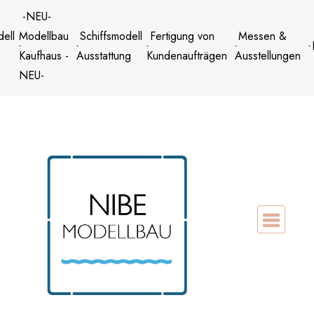
Zum
-NEU-
Inhalt
dell
Modellbau
Schiffsmodell
Fertigung von
Messen &
springen
Kaufhaus -
Ausstattung
Kundenaufträgen
Ausstellungen
NEU-