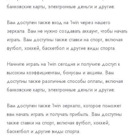
банковские карты, электронные деньги и другие.
Вам доступен также вход на 1win через нашего
зеркала. Вам не нужно создавать аккаунт, чтобы начать
играть. Вам доступны также ставки на спорт, включая
футбол, хоккей, баскетбол и другие виды спорта.
Начните играть на 1win сегодня и получите доступ к
высоким коэффициентам, бонусам и акциям. Вам
доступны также различные способы оплаты, включая
банковские карты, электронные деньги и другие.
Вам доступен также 1win зеркало, которое поможет
вам начать играть и получать прибыль. Вам доступны
также ставки на спорт, включая футбол, хоккей,
баскетбол и другие виды спорта.