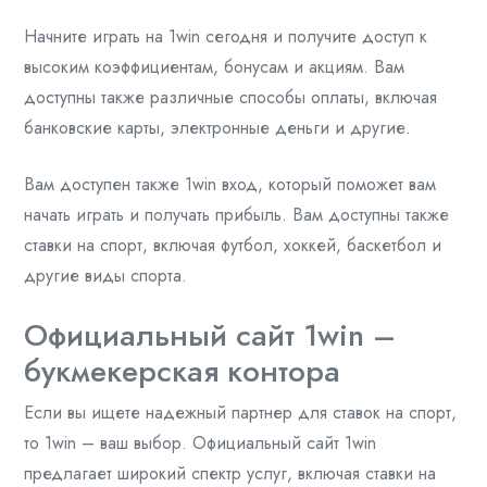
Начните играть на 1win сегодня и получите доступ к
высоким коэффициентам, бонусам и акциям. Вам
доступны также различные способы оплаты, включая
банковские карты, электронные деньги и другие.
Вам доступен также 1win вход, который поможет вам
начать играть и получать прибыль. Вам доступны также
ставки на спорт, включая футбол, хоккей, баскетбол и
другие виды спорта.
Официальный сайт 1win –
букмекерская контора
Если вы ищете надежный партнер для ставок на спорт,
то 1win – ваш выбор. Официальный сайт 1win
предлагает широкий спектр услуг, включая ставки на