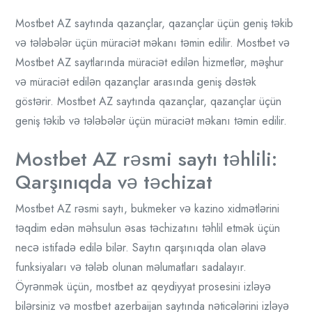
Mostbet AZ saytında qazançlar, qazançlar üçün geniş təkib
və tələbələr üçün müraciət məkanı təmin edilir. Mostbet və
Mostbet AZ saytlarında müraciət edilən hizmetlər, məşhur
və müraciət edilən qazançlar arasında geniş dəstək
göstərir. Mostbet AZ saytında qazançlar, qazançlar üçün
geniş təkib və tələbələr üçün müraciət məkanı təmin edilir.
Mostbet AZ rəsmi saytı təhlili:
Qarşınıqda və təchizat
Mostbet AZ rəsmi saytı, bukmeker və kazino xidmətlərini
təqdim edən məhsulun əsas təchizatını təhlil etmək üçün
necə istifadə edilə bilər. Saytın qarşınıqda olan əlavə
funksiyaları və tələb olunan məlumatları sadalayır.
Öyrənmək üçün, mostbet az qeydiyyat prosesini izləyə
bilərsiniz və mostbet azerbaijan saytında nəticələrini izləyə