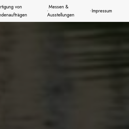
rtigung von
Messen &
Impressum
ndenaufträgen
Ausstellungen