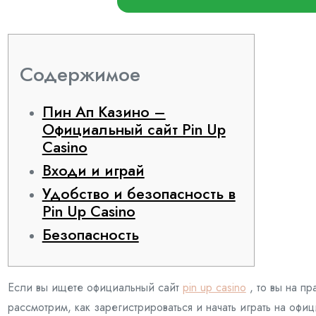
Содержимое
Пин Ап Казино –
Официальный сайт Pin Up
Casino
Входи и играй
Удобство и безопасность в
Pin Up Casino
Безопасность
Если вы ищете официальный сайт
pin up casino
, то вы на пр
рассмотрим, как зарегистрироваться и начать играть на офиц