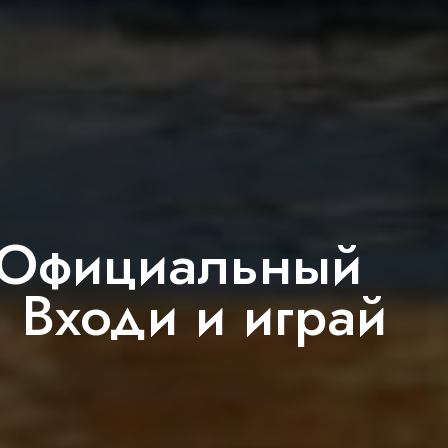
 Официальный
| Входи и играй