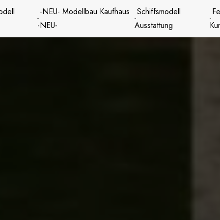
odell
-NEU- Modellbau Kaufhaus
Schiffsmodell
Fe
-NEU-
Ausstattung
Ku