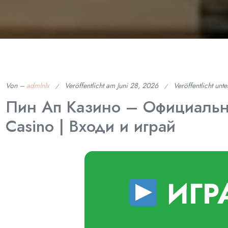
Von –
admlnlx
Veröffentlicht am
Juni 28, 2026
Veröffentlicht unt
Пин Ап Казино – Официальны
Casino | Входи и играй
ИГР