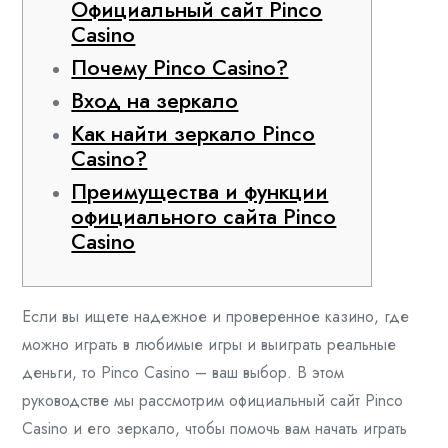
Официальный сайт Pinco
Casino
Почему Pinco Casino?
Вход на зеркало
Как найти зеркало Pinco
Casino?
Преимущества и функции
официального сайта Pinco
Casino
Если вы ищете надежное и проверенное казино, где
можно играть в любимые игры и выиграть реальные
деньги, то Pinco Casino – ваш выбор. В этом
руководстве мы рассмотрим официальный сайт Pinco
Casino и его зеркало, чтобы помочь вам начать играть