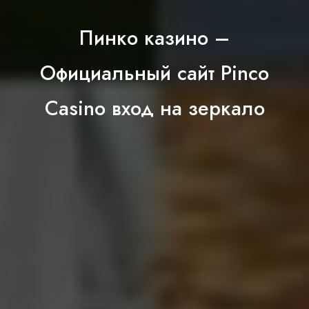
Пинко казино –
Официальный сайт Pinco
Casino вход на зеркало