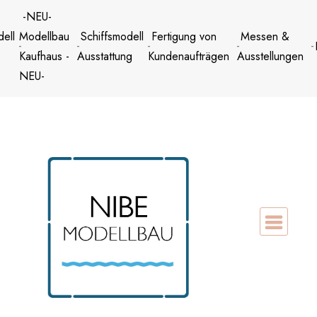
Zum
-NEU-
Inhalt
dell
Modellbau
Schiffsmodell
Fertigung von
Messen &
springen
Kaufhaus -
Ausstattung
Kundenaufträgen
Ausstellungen
NEU-