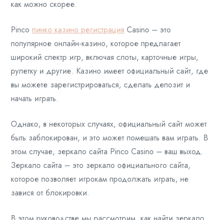
как можно скорее.
Pinco
пинко казино регистрация
Casino – это
популярное онлайн-казино, которое предлагает
широкий спектр игр, включая слоты, карточные игры,
рулетку и другие. Казино имеет официальный сайт, где
вы можете зарегистрироваться, сделать депозит и
начать играть.
Однако, в некоторых случаях, официальный сайт может
быть заблокирован, и это может помешать вам играть. В
этом случае, зеркало сайта Pinco Casino – ваш выход.
Зеркало сайта – это зеркало официального сайта,
которое позволяет игрокам продолжать играть, не
завися от блокировки.
В этом руководстве мы рассмотрим, как найти зеркало