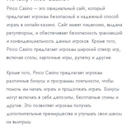
Pinco Casino – это официальный сайт, который
предлагает игрокам безопасный и надежный способ
играть в онлайн-казино. Сайт имеет лицензию, выдана
регулятором, и обеспечивает безопасность транзакций
и конфиденциальность данных игроков. Кроме того,
Pinco Casino предлагает игрокам широкий спектр игр,
включая слоты, карточные игры, рулетку и другие.
Кроме того, Pinco Casino предлагает игрокам
различные бонусы и программы лояльности, чтобы
помочь им начать играть и продолжать играть. Бонусы
могут включать в себя депозиты, бесплатные спины и
другие. Это позволяет игрокам получать
дополнительные преимущества и улучшать свои шансы
на выигрыш.