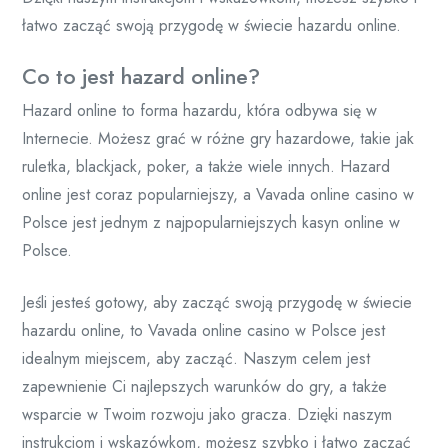
łatwo zacząć swoją przygodę w świecie hazardu online.
Co to jest hazard online?
Hazard online to forma hazardu, która odbywa się w
Internecie. Możesz grać w różne gry hazardowe, takie jak
ruletka, blackjack, poker, a także wiele innych. Hazard
online jest coraz popularniejszy, a Vavada online casino w
Polsce jest jednym z najpopularniejszych kasyn online w
Polsce.
Jeśli jesteś gotowy, aby zacząć swoją przygodę w świecie
hazardu online, to Vavada online casino w Polsce jest
idealnym miejscem, aby zacząć. Naszym celem jest
zapewnienie Ci najlepszych warunków do gry, a także
wsparcie w Twoim rozwoju jako gracza. Dzięki naszym
instrukcjom i wskazówkom, możesz szybko i łatwo zacząć