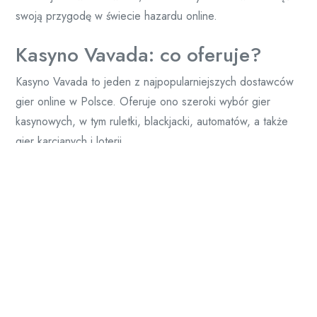
swoją przygodę w świecie hazardu online.
Kasyno Vavada: co oferuje?
Kasyno Vavada to jeden z najpopularniejszych dostawców
gier online w Polsce. Oferuje ono szeroki wybór gier
kasynowych, w tym ruletki, blackjacki, automatów, a także
gier karcianych i loterii.
Wśród oferowanych gier kasynowych, możemy wymienić
takie tytuły, jak Book of Ra, Sizzling Hot, i Jackpot 6000.
Kasyno Vavada także oferuje wiele gier karcianych, takich
jak blackjack, baccarat, i poker, w tym także warianty, takie
jak Texas Hold’em i Omaha.
Wielki wybór gier kasynowych
Bezpieczeństwo i prywatność graczy