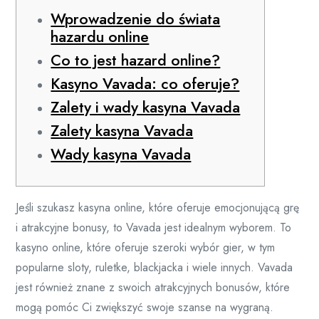
Wprowadzenie do świata
hazardu online
Co to jest hazard online?
Kasyno Vavada: co oferuje?
Zalety i wady kasyna Vavada
Zalety kasyna Vavada
Wady kasyna Vavada
Jeśli szukasz kasyna online, które oferuje emocjonującą grę
i atrakcyjne bonusy, to Vavada jest idealnym wyborem. To
kasyno online, które oferuje szeroki wybór gier, w tym
popularne sloty, ruletke, blackjacka i wiele innych. Vavada
jest również znane z swoich atrakcyjnych bonusów, które
mogą pomóc Ci zwiększyć swoje szanse na wygraną.