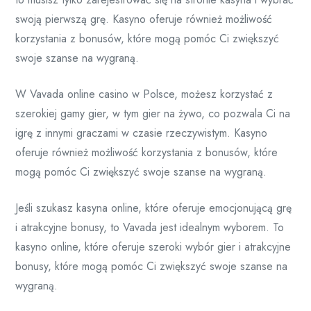
swoją pierwszą grę. Kasyno oferuje również możliwość
korzystania z bonusów, które mogą pomóc Ci zwiększyć
swoje szanse na wygraną.
W Vavada online casino w Polsce, możesz korzystać z
szerokiej gamy gier, w tym gier na żywo, co pozwala Ci na
igrę z innymi graczami w czasie rzeczywistym. Kasyno
oferuje również możliwość korzystania z bonusów, które
mogą pomóc Ci zwiększyć swoje szanse na wygraną.
Jeśli szukasz kasyna online, które oferuje emocjonującą grę
i atrakcyjne bonusy, to Vavada jest idealnym wyborem. To
kasyno online, które oferuje szeroki wybór gier i atrakcyjne
bonusy, które mogą pomóc Ci zwiększyć swoje szanse na
wygraną.