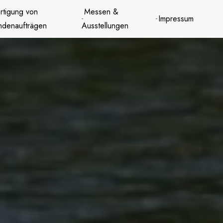
rtigung von
Messen &
Impressum
ndenaufträgen
Ausstellungen