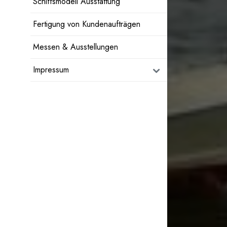
Schiffsmodell Ausstattung
Fertigung von Kundenaufträgen
Messen & Ausstellungen
Impressum