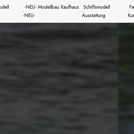
odell
-NEU- Modellbau Kaufhaus
Schiffsmodell
Fe
-NEU-
Ausstattung
Ku