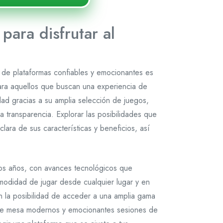
para disfrutar al
 de plataformas confiables y emocionantes es
ara aquellos que buscan una experiencia de
dad gracias a su amplia selección de juegos,
a transparencia. Explorar las posibilidades que
ara de sus características y beneficios, así
imos años, con avances tecnológicos que
omodidad de jugar desde cualquier lugar y en
on la posibilidad de acceder a una amplia gama
de mesa modernos y emocionantes sesiones de