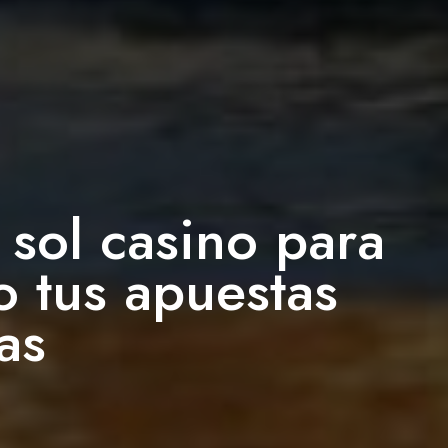
 sol casino para
o tus apuestas
as