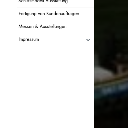
Schiffsmodell Ausstattung
Fertigung von Kundenaufträgen
Messen & Ausstellungen
Impressum