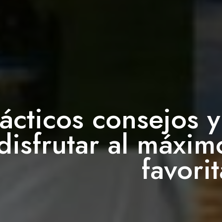
ácticos consejos y
disfrutar al máxim
favorit