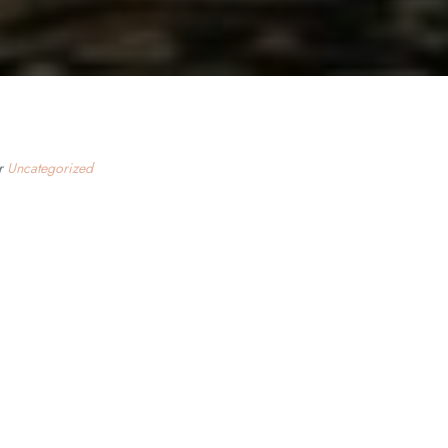
er
Uncategorized