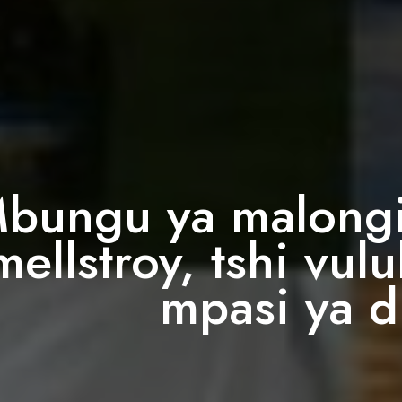
bungu ya malongi,
mellstroy, tshi vulu
mpasi ya d