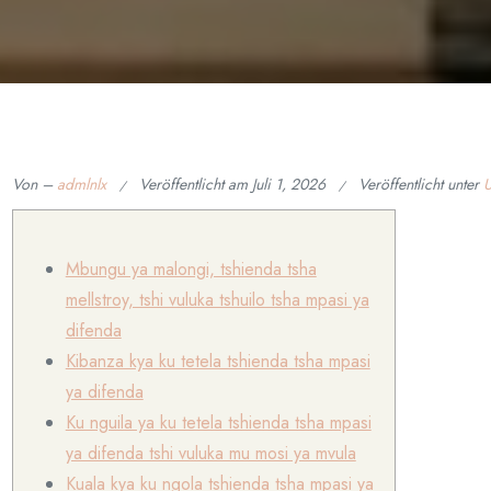
Von –
admlnlx
Veröffentlicht am
Juli 1, 2026
Veröffentlicht unter
U
Mbungu ya malongi, tshienda tsha
mellstroy, tshi vuluka tshuilo tsha mpasi ya
difenda
Kibanza kya ku tetela tshienda tsha mpasi
ya difenda
Ku nguila ya ku tetela tshienda tsha mpasi
ya difenda tshi vuluka mu mosi ya mvula
Kuala kya ku ngola tshienda tsha mpasi ya