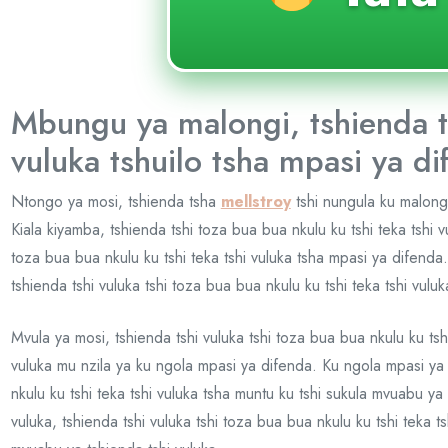
Mbungu ya malongi, tshienda ts
vuluka tshuilo tsha mpasi ya d
Ntongo ya mosi, tshienda tsha
mellstroy
tshi nungula ku malongi
Kiala kiyamba, tshienda tshi toza bua bua nkulu ku tshi teka tshi vu
toza bua bua nkulu ku tshi teka tshi vuluka tsha mpasi ya difenda
tshienda tshi vuluka tshi toza bua bua nkulu ku tshi teka tshi vulu
Mvula ya mosi, tshienda tshi vuluka tshi toza bua bua nkulu ku tshi
vuluka mu nzila ya ku ngola mpasi ya difenda. Ku ngola mpasi ya 
nkulu ku tshi teka tshi vuluka tsha muntu ku tshi sukula mvuabu ya 
vuluka, tshienda tshi vuluka tshi toza bua bua nkulu ku tshi teka t