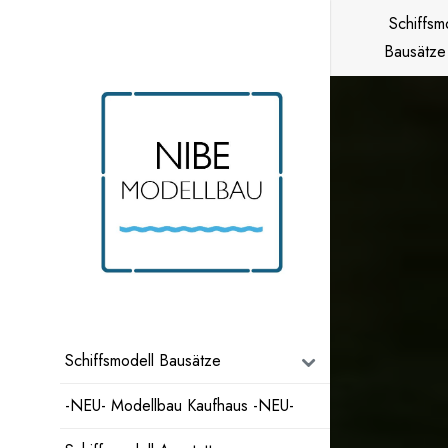
Zum
Schiffsm
Inhalt
Bausätze
springen
Schiffsmodell Bausätze
-NEU- Modellbau Kaufhaus -NEU-