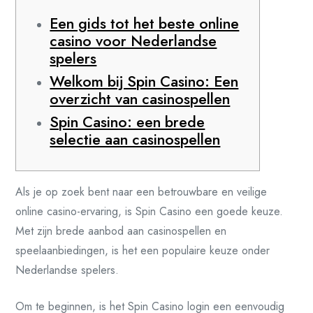
Een gids tot het beste online
casino voor Nederlandse
spelers
Welkom bij Spin Casino: Een
overzicht van casinospellen
Spin Casino: een brede
selectie aan casinospellen
Als je op zoek bent naar een betrouwbare en veilige
online casino-ervaring, is Spin Casino een goede keuze.
Met zijn brede aanbod aan casinospellen en
speelaanbiedingen, is het een populaire keuze onder
Nederlandse spelers.
Om te beginnen, is het Spin Casino login een eenvoudig