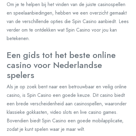
Om je te helpen bij het vinden van de juiste casinospellen
en speelaanbiedingen, hebben we een overzicht gemaakt
van de verschillende opties die Spin Casino aanbiedt. Lees
verder om te ontdekken wat Spin Casino voor jou kan
betekenen.
Een gids tot het beste online
casino voor Nederlandse
spelers
Als je op zoek bent naar een betrouwbaar en veilig online
casino, is Spin Casino een goede keuze. Dit casino biedt
een brede verscheidenheid aan casinospellen, waaronder
klassieke gokkasten, video slots en live casino games.
Bovendien biedt Spin Casino een goede mobilapplicatie,
zodat je kunt spelen waar je maar wilt.