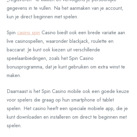
gegevens in te vullen. Na het aanmaken van je account,
kun je direct beginnen met spelen.
Spin
casino spin
Casino biedt ook een brede variatie aan
live casinospellen, waaronder blackjack, roulette en
baccarat. Je kunt ook kiezen uit verschillende
speelaanbiedingen, zoals het Spin Casino
bonusprogramma, dat je kunt gebruiken om extra winst te
maken.
Daarnaast is het Spin Casino mobile ook een goede keuze
voor spelers die graag op hun smartphone of tablet
spelen. Het casino heeft een speciale mobiele app, die je
kunt downloaden en installeren om direct te beginnen met
spelen.