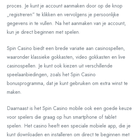
proces. Je kunt je account aanmaken door op de knop
„registreren“ te klikken en vervolgens je persoonlijke
gegevens in te vullen. Na het aanmaken van je account,
kun je direct beginnen met spelen.
Spin Casino biedt een brede variatie aan casinospellen,
waaronder klassieke gokkasten, video gokkasten en live
casinospellen. Je kunt ook kiezen uit verschillende
speelaanbiedingen, zoals het Spin Casino
bonusprogramma, dat je kunt gebruiken om extra winst te
maken.
Daarnaast is het Spin Casino mobile ook een goede keuze
voor spelers die graag op hun smartphone of tablet
spelen. Het casino heeft een speciale mobiele app, die je
kunt downloaden en installeren om direct te beginnen met