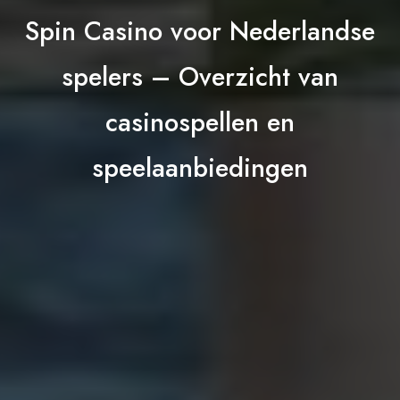
Spin Casino voor Nederlandse
spelers – Overzicht van
casinospellen en
speelaanbiedingen