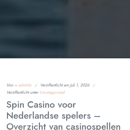
Von –
admlnlx
Veröffentlicht am
Juli 1, 2026
Veröffentlicht unter
Uncategorized
Spin Casino voor
Nederlandse spelers –
Overzicht van casinospellen