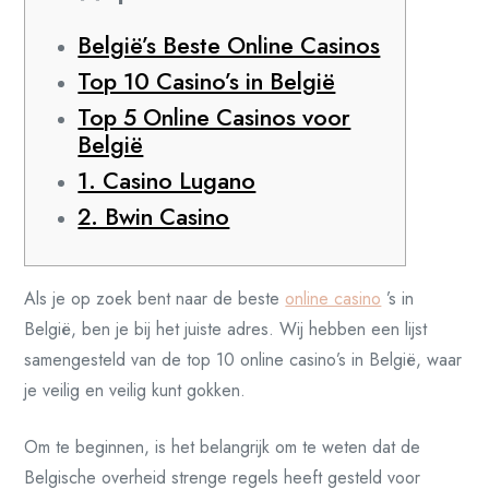
België’s Beste Online Casinos
Top 10 Casino’s in België
Top 5 Online Casinos voor
België
1. Casino Lugano
2. Bwin Casino
Als je op zoek bent naar de beste
online casino
’s in
België, ben je bij het juiste adres. Wij hebben een lijst
samengesteld van de top 10 online casino’s in België, waar
je veilig en veilig kunt gokken.
Om te beginnen, is het belangrijk om te weten dat de
Belgische overheid strenge regels heeft gesteld voor