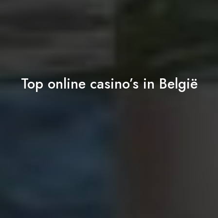
Top online casino’s in België