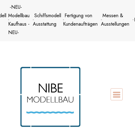
Zum
-NEU-
Inhalt
dell
Modellbau
Schiffsmodell
Fertigung von
Messen &
springen
Kaufhaus -
Ausstattung
Kundenaufträgen
Ausstellungen
NEU-