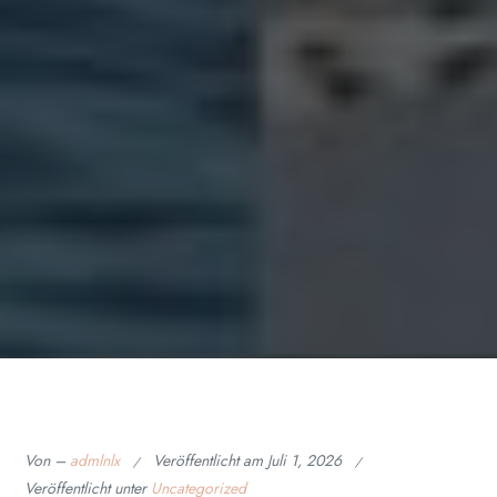
Von –
admlnlx
Veröffentlicht am
Juli 1, 2026
Veröffentlicht unter
Uncategorized