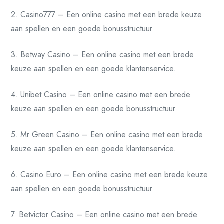
2. Casino777 – Een online casino met een brede keuze
aan spellen en een goede bonusstructuur.
3. Betway Casino – Een online casino met een brede
keuze aan spellen en een goede klantenservice.
4. Unibet Casino – Een online casino met een brede
keuze aan spellen en een goede bonusstructuur.
5. Mr Green Casino – Een online casino met een brede
keuze aan spellen en een goede klantenservice.
6. Casino Euro – Een online casino met een brede keuze
aan spellen en een goede bonusstructuur.
7. Betvictor Casino – Een online casino met een brede