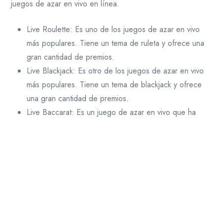
juegos de azar en vivo en línea.
Live Roulette: Es uno de los juegos de azar en vivo
más populares. Tiene un tema de ruleta y ofrece una
gran cantidad de premios.
Live Blackjack: Es otro de los juegos de azar en vivo
más populares. Tiene un tema de blackjack y ofrece
una gran cantidad de premios.
Live Baccarat: Es un juego de azar en vivo que ha
sido popular durante años. Tiene un tema de baccarat
y ofrece una gran cantidad de premios.
Live Sic Bo: Es un juego de azar en vivo que ha sido
popular durante años. Tiene un tema de sic bo y
ofrece una gran cantidad de premios.
Live Keno: Es un juego de azar en vivo que ha sido
popular durante años. Tiene un tema de keno y