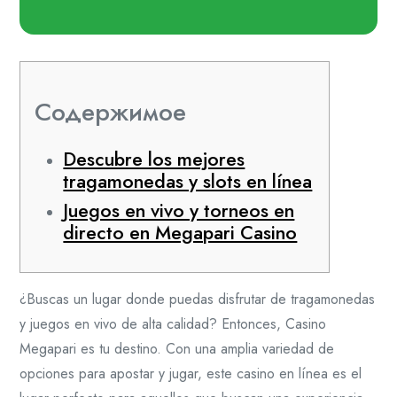
Содержимое
Descubre los mejores
tragamonedas y slots en línea
Juegos en vivo y torneos en
directo en Megapari Casino
¿Buscas un lugar donde puedas disfrutar de tragamonedas
y juegos en vivo de alta calidad? Entonces, Casino
Megapari es tu destino. Con una amplia variedad de
opciones para apostar y jugar, este casino en línea es el