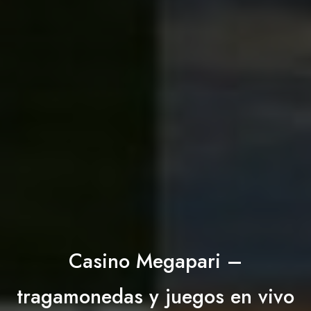
Casino Megapari –
tragamonedas y juegos en vivo