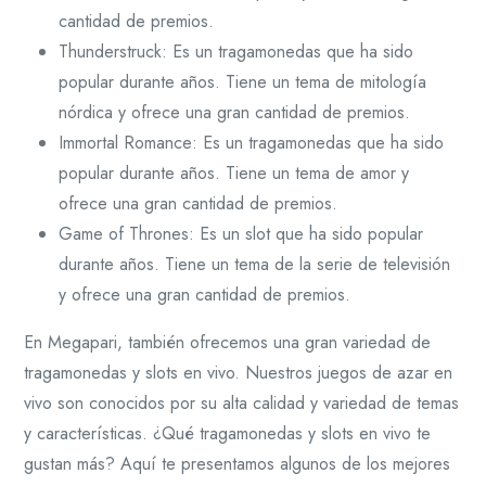
cantidad de premios.
Thunderstruck: Es un tragamonedas que ha sido
popular durante años. Tiene un tema de mitología
nórdica y ofrece una gran cantidad de premios.
Immortal Romance: Es un tragamonedas que ha sido
popular durante años. Tiene un tema de amor y
ofrece una gran cantidad de premios.
Game of Thrones: Es un slot que ha sido popular
durante años. Tiene un tema de la serie de televisión
y ofrece una gran cantidad de premios.
En Megapari, también ofrecemos una gran variedad de
tragamonedas y slots en vivo. Nuestros juegos de azar en
vivo son conocidos por su alta calidad y variedad de temas
y características. ¿Qué tragamonedas y slots en vivo te
gustan más? Aquí te presentamos algunos de los mejores