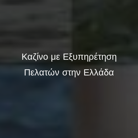
Καζίνο με Εξυπηρέτηση
Πελατών στην Ελλάδα