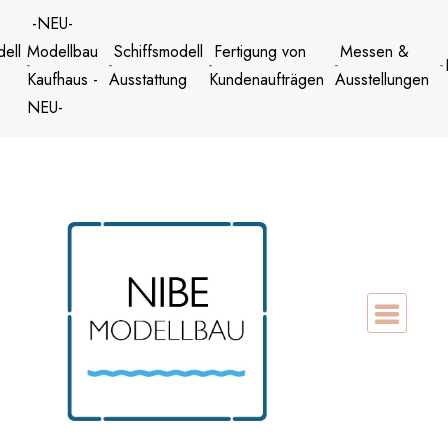
Zum
-NEU-
Inhalt
dell
Modellbau
Schiffsmodell
Fertigung von
Messen &
springen
Kaufhaus -
Ausstattung
Kundenaufträgen
Ausstellungen
NEU-