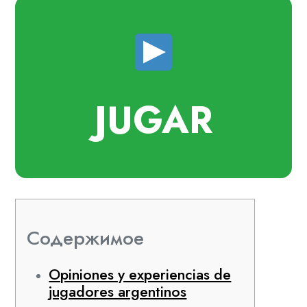
JUGAR
Содержимое
Opiniones y experiencias de
jugadores argentinos