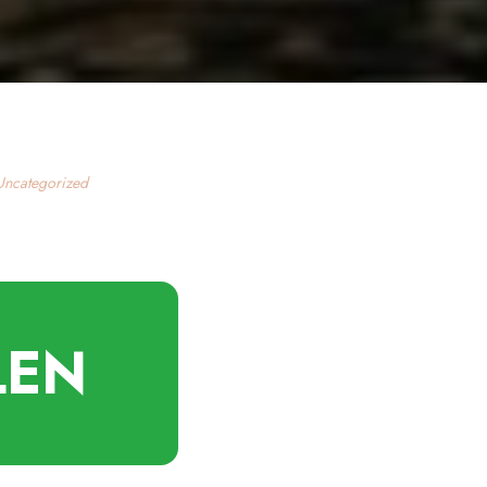
Uncategorized
LEN