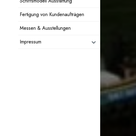
Schiffsmodell Ausstattung
Fertigung von Kundenaufträgen
Messen & Ausstellungen
Impressum