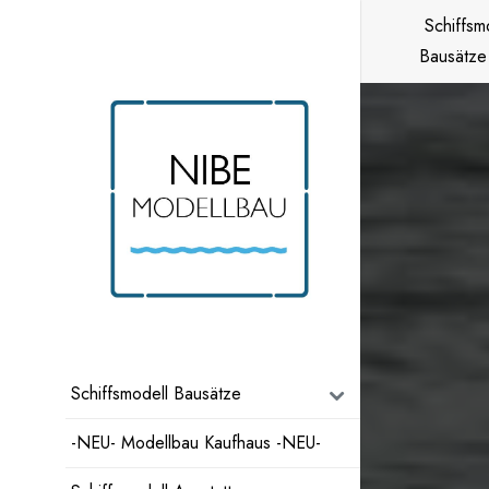
Zum
Schiffsm
Inhalt
Bausätze
springen
Schiffsmodell Bausätze
-NEU- Modellbau Kaufhaus -NEU-