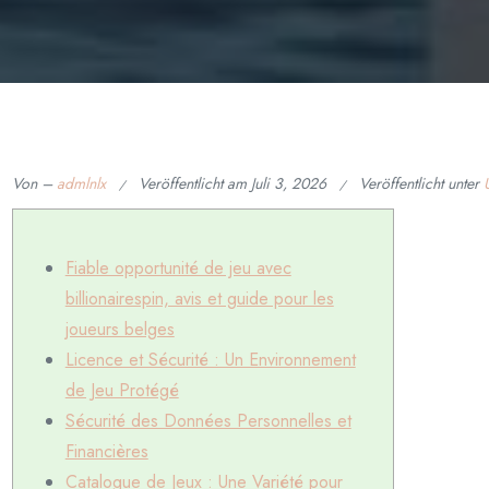
Von –
admlnlx
Veröffentlicht am
Juli 3, 2026
Veröffentlicht unter
Fiable opportunité de jeu avec
billionairespin, avis et guide pour les
joueurs belges
Licence et Sécurité : Un Environnement
de Jeu Protégé
Sécurité des Données Personnelles et
Financières
Catalogue de Jeux : Une Variété pour