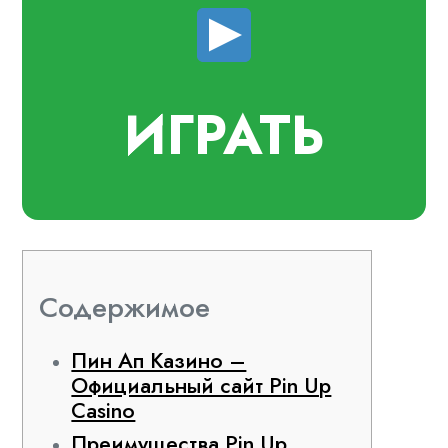
ИГРАТЬ
Содержимое
Пин Ап Казино –
Официальный сайт Pin Up
Casino
Преимущества Pin Up