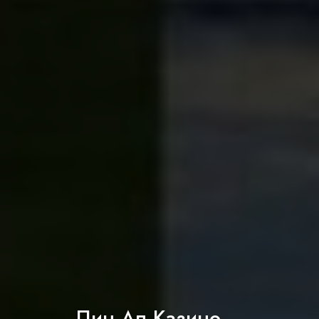
Пин Ап Казино –