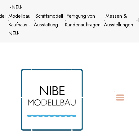
Zum
-NEU-
Inhalt
dell
Modellbau
Schiffsmodell
Fertigung von
Messen &
springen
Kaufhaus -
Ausstattung
Kundenaufträgen
Ausstellungen
NEU-