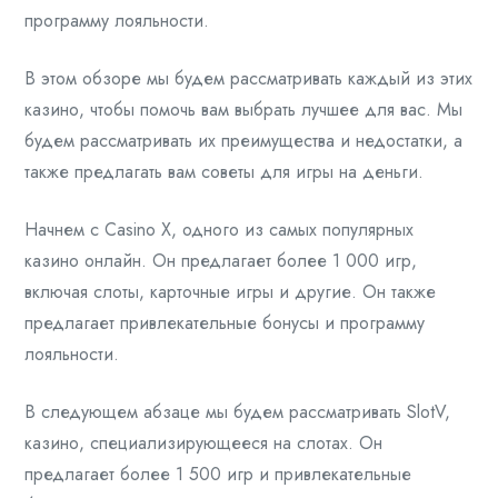
программу лояльности.
В этом обзоре мы будем рассматривать каждый из этих
казино, чтобы помочь вам выбрать лучшее для вас. Мы
будем рассматривать их преимущества и недостатки, а
также предлагать вам советы для игры на деньги.
Начнем с Casino X, одного из самых популярных
казино онлайн. Он предлагает более 1 000 игр,
включая слоты, карточные игры и другие. Он также
предлагает привлекательные бонусы и программу
лояльности.
В следующем абзаце мы будем рассматривать SlotV,
казино, специализирующееся на слотах. Он
предлагает более 1 500 игр и привлекательные