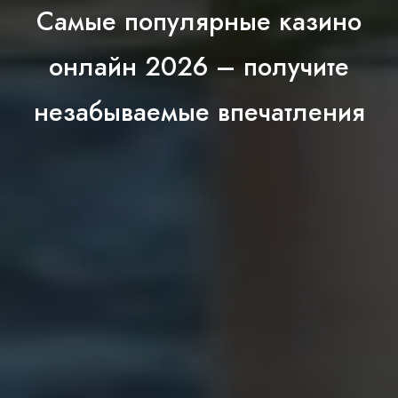
Самые популярные казино
онлайн 2026 – получите
незабываемые впечатления