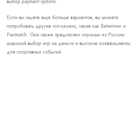
выбор payment options.
Если вы ищете еще больше вариантов, вы можете
попробовать другие топ-казино, такие как Betwinner и
Parimatch. Они также предлагают игрокам из России
широкий выбор игр на деньги и высокие коэффициенты
для спортивных событий.
В любом случае, перед выбором онлайн-казино для
игроков из России, вам нужно убедиться, что вы
выбрали казино, которое соответствует вашим
потребностям и ожиданиям. Убедитесь, что вы выбрали
казино, которое имеет хорошую репутацию и
предлагает безопасные payment options.
Как выбрать лучшее онлайн-