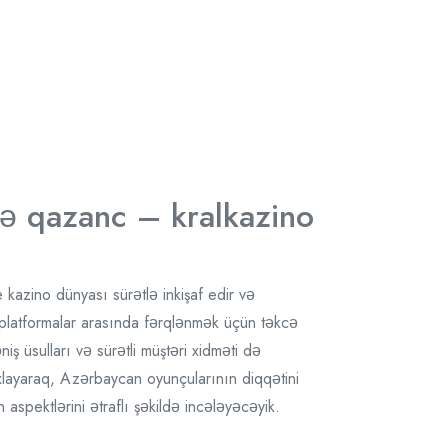
və qazanc – kralkazino
kazino dünyası sürətlə inkişaf edir və
 platformalar arasında fərqlənmək üçün təkcə
niş üsulları və sürətli müştəri xidməti də
axlayaraq, Azərbaycan oyunçularının diqqətini
aspektlərini ətraflı şəkildə incələyəcəyik.