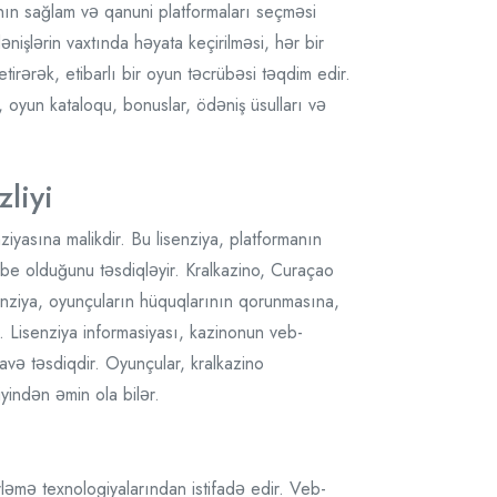
nın sağlam və qanuni platformaları seçməsi
nişlərin vaxtında həyata keçirilməsi, hər bir
tirərək, etibarlı bir oyun təcrübəsi təqdim edir.
i, oyun kataloqu, bonuslar, ödəniş üsulları və
liyi
nziyasına malikdir. Bu lisenziya, platformanın
abe olduğunu təsdiqləyir. Kralkazino, Curaçao
senziya, oyunçuların hüquqlarının qorunmasına,
r. Lisenziya informasiyası, kazinonun veb-
əlavə təsdiqdir. Oyunçular, kralkazino
yindən əmin ola bilər.
ləmə texnologiyalarından istifadə edir. Veb-