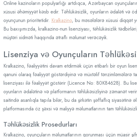
Online kazinoların populyarlığı artdıqca, Azərbaycan oyunçuları
xüsusi əhəmiyyət kəsb edir. Təhlükəsizlik, oyunların ədaləti və ödə
oyunçunun prioritetidir.
Kralkazino
, bu məsələlərə xüsusi diqqət ye
Bu baxışımızda, kralkazino-nun lisenziyası, təhlükəsizlik tədbirlər
müştəri xidməti haqqında ətraflı məlumat verəcəyik.
Lisenziya və Oyunçuların Təhlükəsiz
Kralkazino, fəaliyyətini davam etdirmək üçün etibarlı bir oyun lise
qanuni olaraq fəaliyyət göstərdiyinə və müxtəlif tənzimləmələrə t
lisenziyası ilə fəaliyyət göstərir (Licence No: 80K84628). Bu li
oyunların ədalətinə və platformanın təhlükəsizliyinə zəmanət veri
saitində asanlıqla tapıla bilər, bu da şirkətin şəffaflıq siyasətinə 
platformasında öz şəxsi və maliyyə məlumatlarının tam təhlükəsizli
Təhlükəsizlik Prosedurları
Kralkazino, oyunçuların məlumatlarının qorunması üçün müasir şifr