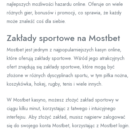
najlepszych możliwości hazardu online. Oferuje on wiele
różnych gier, bonusów i promocji, co sprawia, że każdy
może znaleźć coś dla siebie.
Zakłady sportowe na Mostbet
Mostbet jest jednym z najpopularniejszych kasyn online,
które oferują zakłady sportowe. Wśród jego atrakcyjnych
ofert znajdują się zakłady sportowe, które mogą być
złożone w różnych dyscyplinach sportu, w tym piłka nożna,
koszykówka, hokej, rugby, tenis i wiele innych.
W Mostbet kasyno, możesz złożyć zakład sportowy w
ciągu kilku minut, korzystając z łatwego i intuicyjnego
interfejsu. Aby złożyć zakład, musisz najpierw zalogować
się do swojego konta Mostbet, korzystając z Mostbet login.