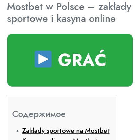
Mostbet w Polsce – zakłady
sportowe i kasyna online
GRAĆ
Содержимое
Zakłady sportowe na Mostbet