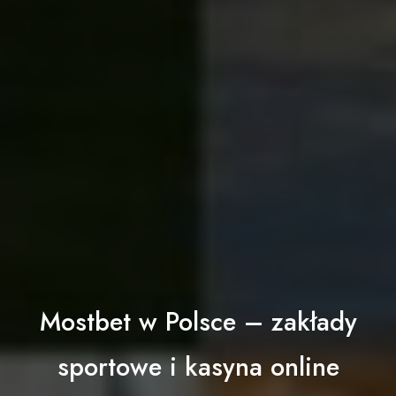
Mostbet w Polsce – zakłady
sportowe i kasyna online