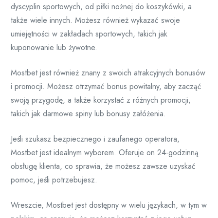
dyscyplin sportowych, od piłki nożnej do koszykówki, a
także wiele innych. Możesz również wykazać swoje
umiejętności w zakładach sportowych, takich jak
kuponowanie lub żywotne.
Mostbet jest również znany z swoich atrakcyjnych bonusów
i promocji. Możesz otrzymać bonus powitalny, aby zacząć
swoją przygodę, a także korzystać z różnych promocji,
takich jak darmowe spiny lub bonusy załóżenia.
Jeśli szukasz bezpiecznego i zaufanego operatora,
Mostbet jest idealnym wyborem. Oferuje on 24-godzinną
obsługę klienta, co sprawia, że możesz zawsze uzyskać
pomoc, jeśli potrzebujesz.
Wreszcie, Mostbet jest dostępny w wielu językach, w tym w