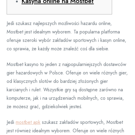
Kasyna online na Mostbet
Jeśli szukasz najlepszych możliwości hazardu online,
Mostbet jest idealnym wyborem. Ta popularna platforma
oferuje szeroki wybór zakładów sportowych i kasyn online,
co sprawia, że każdy może znaleźć coś dla siebie.
Mostbet kasyno to jeden z najpopularniejszych dostawców
gier hazardowych w Polsce. Oferuje on wiele różnych gier,
od klasycznych slotów do bardziej złożonych gier
karcianych i rulet. Wszystkie gry są dostępne zarówno na
komputerze, jak i na urządzeniach mobilnych, co sprawia,
że możesz grać, gdziekolwiek jesteś.
Jeśli
mostbet apk
szukasz zakładów sportowych, Mostbet
jest również idealnym wyborem. Oferuje on wiele różnych