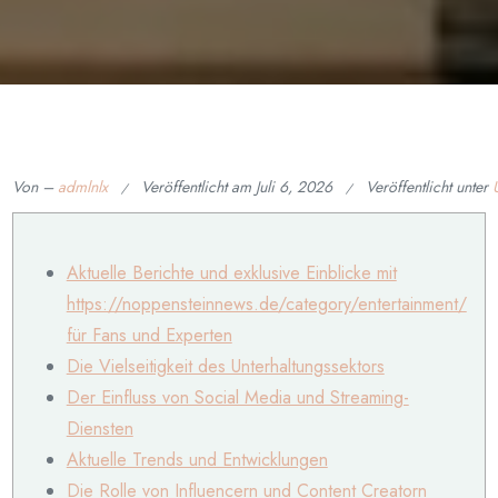
Von –
admlnlx
Veröffentlicht am
Juli 6, 2026
Veröffentlicht unter
Aktuelle Berichte und exklusive Einblicke mit
https://noppensteinnews.de/category/entertainment/
für Fans und Experten
Die Vielseitigkeit des Unterhaltungssektors
Der Einfluss von Social Media und Streaming-
Diensten
Aktuelle Trends und Entwicklungen
Die Rolle von Influencern und Content Creatorn