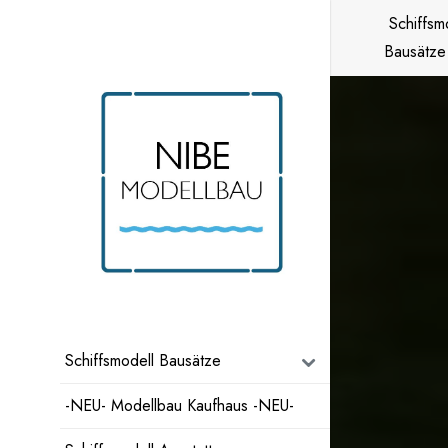
Zum
Schiffsm
Inhalt
Bausätze
springen
Schiffsmodell Bausätze
-NEU- Modellbau Kaufhaus -NEU-