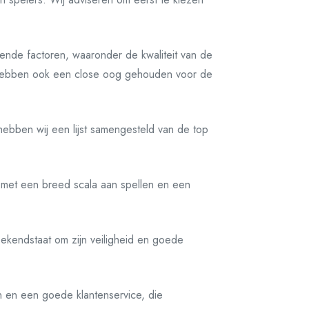
llende factoren, waaronder de kwaliteit van de
ij hebben ook een close oog gehouden voor de
 hebben wij een lijst samengesteld van de top
, met een breed scala aan spellen en een
ekendstaat om zijn veiligheid en goede
n en een goede klantenservice, die