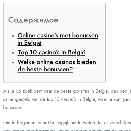
Содержимое
Online casino’s met bonussen
in België
Top 10 casino’s in België
Welke online casinos bieden
de beste bonussen?
Als je op zoek bent naar de beste goksites in België, dan ben je 
samengesteld van de top 10 casino’s in België, waar je kunt ge
bonussen.
Om te beginnen, is het belangrijk om te weten dat er verschillen
ontworpen voor beginners, terwijl anderen gericht zijn op ervar