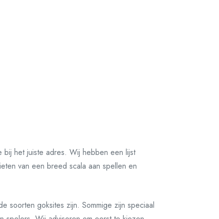
bij het juiste adres. Wij hebben een lijst
nieten van een breed scala aan spellen en
de soorten goksites zijn. Sommige zijn speciaal
en spelers. Wij adviseren om eerst te kiezen