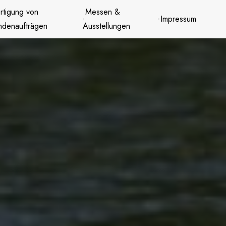
rtigung von
Messen &
Impressum
ndenaufträgen
Ausstellungen