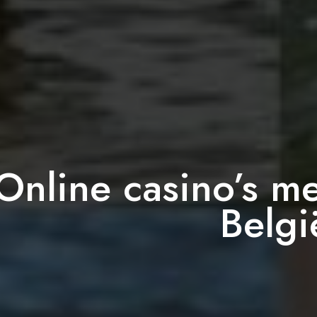
Online casino’s m
Belgi