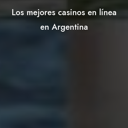
Los mejores casinos en línea
en Argentina