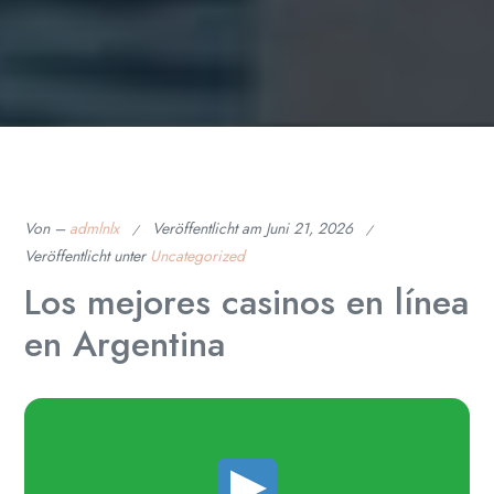
Von –
admlnlx
Veröffentlicht am
Juni 21, 2026
Veröffentlicht unter
Uncategorized
Los mejores casinos en línea
en Argentina