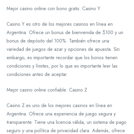
Mejor casino online con bono gratis: Casino Y
Casino Y es otro de los mejores casinos en línea en
Argentina. Ofrece un bonus de bienvenida de $100 y un
bonus de depósito del 100%. También ofrece una
variedad de juegos de azar y opciones de apuesta. Sin
embargo, es importante recordar que los bonos tienen
condiciones y límites, por lo que es importante leer las
condiciones antes de aceptar.
Mejor casino online confiable: Casino Z
Casino Z es uno de los mejores casinos en línea en
Argentina. Ofrece una experiencia de juego segura y
transparente. Tiene una licencia válida, un sistema de pago
seguro y una política de privacidad clara. Además, ofrece