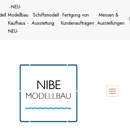
Zum
-NEU-
Inhalt
dell
Modellbau
Schiffsmodell
Fertigung von
Messen &
springen
Kaufhaus -
Ausstattung
Kundenaufträgen
Ausstellungen
NEU-