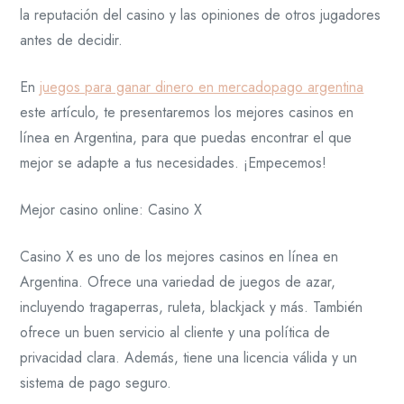
la reputación del casino y las opiniones de otros jugadores
antes de decidir.
En
juegos para ganar dinero en mercadopago argentina
este artículo, te presentaremos los mejores casinos en
línea en Argentina, para que puedas encontrar el que
mejor se adapte a tus necesidades. ¡Empecemos!
Mejor casino online: Casino X
Casino X es uno de los mejores casinos en línea en
Argentina. Ofrece una variedad de juegos de azar,
incluyendo tragaperras, ruleta, blackjack y más. También
ofrece un buen servicio al cliente y una política de
privacidad clara. Además, tiene una licencia válida y un
sistema de pago seguro.