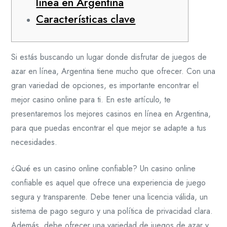
línea en Argentina
Características clave
Si estás buscando un lugar donde disfrutar de juegos de
azar en línea, Argentina tiene mucho que ofrecer. Con una
gran variedad de opciones, es importante encontrar el
mejor casino online para ti. En este artículo, te
presentaremos los mejores casinos en línea en Argentina,
para que puedas encontrar el que mejor se adapte a tus
necesidades.
¿Qué es un casino online confiable? Un casino online
confiable es aquel que ofrece una experiencia de juego
segura y transparente. Debe tener una licencia válida, un
sistema de pago seguro y una política de privacidad clara.
Además, debe ofrecer una variedad de juegos de azar y